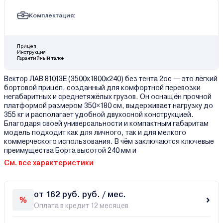
Комплектация:
Прицеп
Инструкция
Гарантийный талон
Вектор ЛАВ 81013Е (3500х1800х240) без тента 2ос — это лёгкий
бортовой прицеп, созданный для комфортной перевозки
негабаритных и среднетяжёлых грузов. Он оснащён прочной
платформой размером 350×180 см, выдерживает нагрузку до
355 кг и располагает удобной двухосной конструкцией.
Благодаря своей универсальности и компактным габаритам
модель подходит как для личного, так и для мелкого
коммерческого использования. В чём заключаются ключевые
преимущества Борта высотой 240 мм и
См. все характеристики
от 162 руб. руб. / мес.
Оплата в кредит 12 месяцев