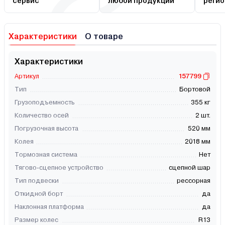
сервис
любой продукции
регио
Характеристики
О товаре
Характеристики
Артикул
157799
Тип
Бортовой
Грузоподъемность
355 кг
Количество осей
2 шт.
Погрузочная высота
520 мм
Колея
2018 мм
Тормозная система
Нет
Тягово-сцепное устройство
сцепной шар
Тип подвески
рессорная
Откидной борт
да
Наклонная платформа
да
Размер колес
R13