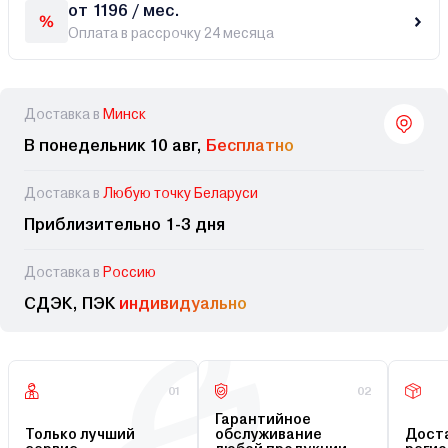
от 1196 / мес.
Оплата в рассрочку 24 месяца
Доставка в
Минск
В понедельник 10 авг,
Бесплатно
Доставка в
Любую точку Беларуси
Приблизительно 1-3 дня
Доставка в
Россию
СДЭК, ПЭК
индивидуально
01
02
Гарантийное
Только лучший
обслуживание
Доста