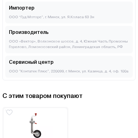
Импортер
ООО “Гуд Моторс”, г. Минск, ул. Я.Коласа 63 3н
Производитель
ООО «Вектор», Волхонское шоссе, д. 4, Южная Часть Промзоны
Горелово, Ломоносовский район, Ленинградская область, РФ
Сервисный центр
ООО "Контатек Плюс", 220099, г. Минск, ул. Казинца, д. 4, оф. 100а
С этим товаром покупают