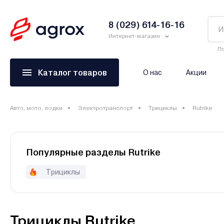
8 (029) 614-16-16
Интернет-магазин
По
Каталог товаров
О нас
Акции
Авто, мото, лодки
Электротранспорт
Трициклы
Rutrike
Популярные разделы Rutrike
Трициклы
Трициклы Rutrike