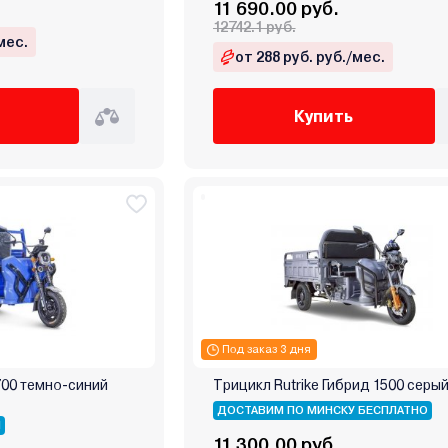
11 690.00 руб.
12742.1 руб.
мес.
от 288 руб. руб./мес.
Купить
Под заказ 3 дня
1700 темно-синий
Трицикл Rutrike Гибрид 1500 серы
ДОСТАВИМ ПО МИНСКУ БЕСПЛАТНО
Я
11 300.00 руб.