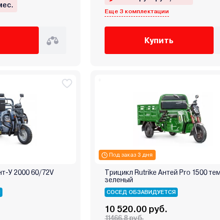
мес.
Еще 3 комплектации
Купить
Под заказ 3 дня
нт-У 2000 60/72V
Трицикл Rutrike Антей Pro 1500 те
зеленый
Я
СОСЕД ОБЗАВИДУЕТСЯ
10 520.00 руб.
11466.8 руб.