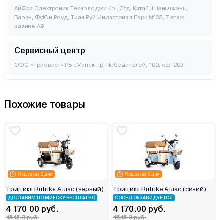
АйФри Электроник Текнолоджи Ко., Лтд. Китай, Шэньчжэнь,
Баоан, ФуЮн Роуд, Тиан Руй Индастриал Парк №35, 7 этаж,
здание А9
Сервисный центр
ООО «Триовист» РБ г.Минск пр. Победителей, 100, оф. 203
Похожие товары
Под заказ 3 дня
Под заказ 3 дня
Трицикл Rutrike Атлас (черный)
Трицикл Rutrike Атлас (синий)
ДОСТАВИМ ПО МИНСКУ БЕСПЛАТНО
СОСЕД ОБЗАВИДУЕТСЯ
4 170.00 руб.
4 170.00 руб.
4545.3 руб.
4545.3 руб.