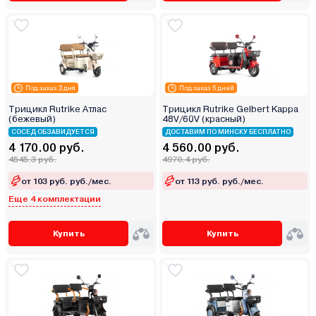
Под заказ 3 дня
Под заказ 5 дней
Трицикл Rutrike Атлас
Трицикл Rutrike Gelbert Kappa
(бежевый)
48V/60V (красный)
СОСЕД ОБЗАВИДУЕТСЯ
ДОСТАВИМ ПО МИНСКУ БЕСПЛАТНО
4 170.00 руб.
4 560.00 руб.
4545.3 руб.
4970.4 руб.
от 103 руб. руб./мес.
от 113 руб. руб./мес.
Еще 4 комплектации
Купить
Купить