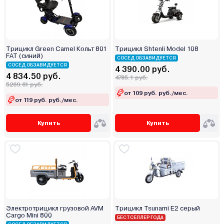
Трицикл Green Camel Кольт 801
Трицикл Shtenli Model 108
FAT (синий)
СОСЕД ОБЗАВИДУЕТСЯ
СОСЕД ОБЗАВИДУЕТСЯ
4 390.00 руб.
4 834.50 руб.
4785.1 руб.
5269.61 руб.
от 109 руб. руб./мес.
от 119 руб. руб./мес.
Купить
Купить
Электротрицикл грузовой AVM
Трицикл Tsunami E2 серый
Cargo Mini 800
БЕСТСЕЛЛЕР ГОДА