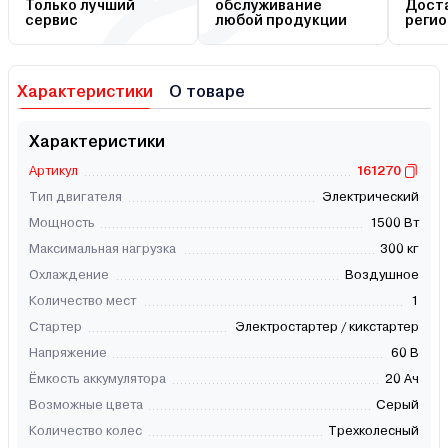
Только лучший
обслуживание
Доста
сервис
любой продукции
регио
Характеристики
О товаре
Характеристики
Артикул
161270
Тип двигателя
Электрический
Мощность
1500 Вт
Максимальная нагрузка
300 кг
Охлаждение
Воздушное
Количество мест
1
Стартер
Электростартер / кикстартер
Напряжение
60 В
Ёмкость аккумулятора
20 Ач
Возможные цвета
Серый
Количество колес
Трехколесный