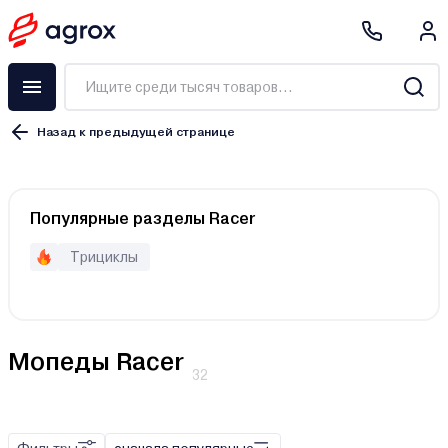
Назад к предыдущей странице
c.d.i., электронная
Популярные разделы Racer
карбюратор
Трициклы
Бензиновый
Электрический
Мопеды Racer
32