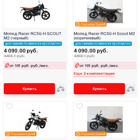
Под заказ 5 дней
Мопед Racer RC50-H SCOUT
Мопед Racer RC50-H Scout M2
М2 (черный)
(коричневый)
ДОСТАВИМ ПО МИНСКУ БЕСПЛАТНО
ДОСТАВИМ ПО МИНСКУ БЕСПЛАТНО
4 090.00 руб.
4 090.00 руб.
4458.1 руб.
4458.1 руб.
от 101 руб. руб./мес.
от 101 руб. руб./мес.
Еще 2 комплектации
Купить
Купить
Под заказ 5 дней
Под заказ 5 дней