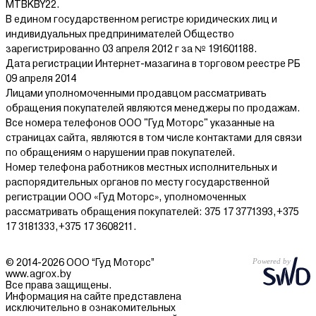
характеристик, что позволяет сравнить их по объему бака,
MTBKBY22.
давлению и производительности и быстро выбрать и купить
В едином государственном регистре юридических лиц и
готовую насосную станцию, полностью готовую к
индивидуальных предпринимателей Общество
эксплуатации. Все модели просты в установке и требуют
зарегистрированно 03 апреля 2012 г за № 191601188.
минимального обслуживания, обеспечивая долгую и
Дата регистрации Интернет-мазагина в торговом реестре РБ
стабильную работу системы водоснабжения.
09 апреля 2014
Лицами уполномоченными продавцом рассматривать
обращения покупателей являются менеджеры по продажам.
Все номера телефонов ООО "Гуд Моторс" указанные на
страницах сайта, являются в том числе контактами для связи
по обращениям о нарушении прав покупателей.
Номер телефона работников местных исполнительных и
распорядительных органов по месту государственной
регистрации ООО «Гуд Моторс», уполномоченных
рассматривать обращения покупателей: 375 17 3771393,+375
17 3181333,+375 17 3608211.
© 2014-2026 ООО “Гуд Моторс”
www.agrox.by
Все права защищены.
Информация на сайте представлена
исключительно в ознакомительных