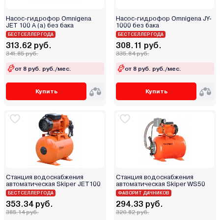
Brait
Bycon
Насос-гидрофор Omnigena
Насос-гидрофор Omnigena JY-
JET 100 A (a) без бака
1000 без бака
CNP
БЕСТСЕЛЛЕР ГОДА
БЕСТСЕЛЛЕР ГОДА
Dab
313.62 руб.
308.11 руб.
341.85 руб.
Daewoo
335.84 руб.
Deko
от 8 руб. руб./мес.
от 8 руб. руб./мес.
Denzel
Купить
Купить
DGM
Diam
DYLLU
Ebara
ECO
Edon
Einhell
Станция водоснабжения
Станция водоснабжения
автоматическая Skiper JET100
автоматическая Skiper WS50
Eland
БЕСТСЕЛЛЕР ГОДА
ФАВОРИТ ДАЧНИКОВ
Elitech
353.34 руб.
294.33 руб.
385.14 руб.
320.82 руб.
Elpumps