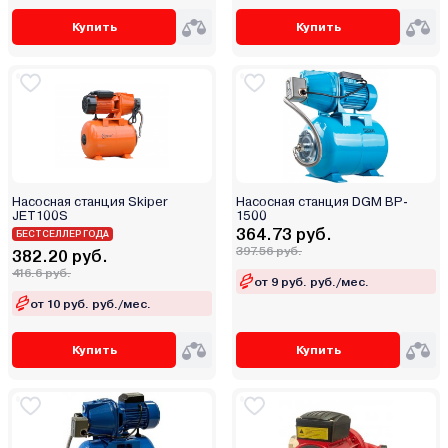
Toyama
Купить
Купить
Trotec
Umbra Pompe
Uni-Fitt
Unipump
Vaillant
Valfex
Насосная станция Skiper
Насосная станция DGM BP-
Valtec
JET100S
1500
364.73 руб.
БЕСТСЕЛЛЕР ГОДА
Varmega
397.56 руб.
382.20 руб.
Verto
416.6 руб.
от 9 руб. руб./мес.
Verton
от 10 руб. руб./мес.
VRT
Waterstry
Купить
Купить
Watt
Weberman
Wellmix