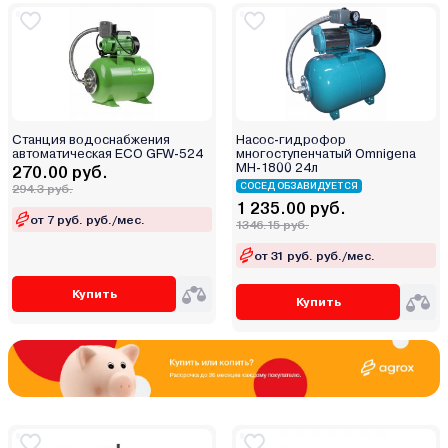
Парма
Победа
Практик
Ресанта
Сибртех
СибТаль
Станция водоснабжения
Насос-гидрофор
автоматическая ECO GFW-524
многоступенчатый Omnigena
СОЮЗ
MH-1800 24л
270.00 руб.
СОСЕД ОБЗАВИДУЕТСЯ
294.3 руб.
Ставр
1 235.00 руб.
Хозяин
от 7 руб. руб./мес.
1346.15 руб.
Электромотор
от 31 руб. руб./мес.
Энергомаш
Купить
Энергопром
Купить
ЭЦВ
ЯSolar