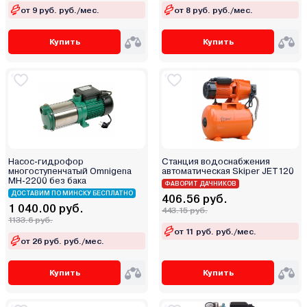
Eneral
от 9 руб. руб./мес.
от 8 руб. руб./мес.
ESPA
Купить
Купить
Fancy
Favourite
Force
ForceKraft
Forsage
Forward
FoxWeld
Насос-гидрофор
Станция водоснабжения
многоступенчатый Omnigena
автоматическая Skiper JET120
Fubag
МН-2200 без бака
ФАВОРИТ ДАЧНИКОВ
Gardana
ДОСТАВИМ ПО МИНСКУ БЕСПЛАТНО
406.56 руб.
1 040.00 руб.
443.15 руб.
Gardena
1133.6 руб.
Garvill
от 11 руб. руб./мес.
от 26 руб. руб./мес.
Grandfar
Graphite
Купить
Купить
Greenpump
GreenWorks (Гринворкс)