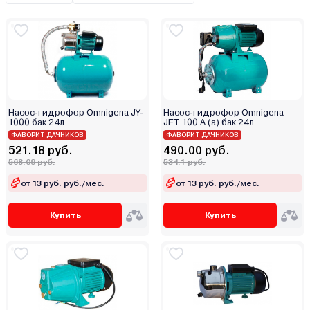
Aquario
Aquastrong
Бытовой
Aquatech
Промышленный
Aquavita
AquaViva
Aquor
Насос-гидрофор Omnigena JY-
Насос-гидрофор Omnigena
Установка канализационная
1000 бак 24л
JET 100 A (a) бак 24л
Arka
Насос
ФАВОРИТ ДАЧНИКОВ
ФАВОРИТ ДАЧНИКОВ
Arven
521.18 руб.
490.00 руб.
Насосная станция
Asilak
568.09 руб.
534.1 руб.
Насосная группа
Aspen Pumps
от 13 руб. руб./мес.
от 13 руб. руб./мес.
Aurora
Купить
Купить
AV Engineering
Belamos
Black & Decker
Bosch (Бош)
Brado