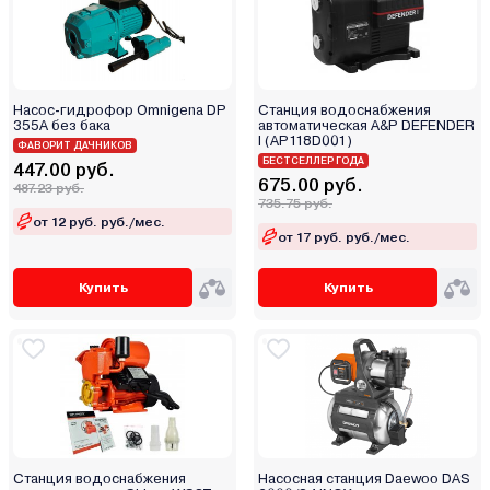
Pedrollo
Procraft
Profline
Pumpman
Насос-гидрофор Omnigena DP
Станция водоснабжения
Purity
355A без бака
автоматическая A&P DEFENDER
I (AP118D001)
ФАВОРИТ ДАЧНИКОВ
Redbo
БЕСТСЕЛЛЕР ГОДА
447.00 руб.
RockForce
675.00 руб.
487.23 руб.
735.75 руб.
Rommer
от 12 руб. руб./мес.
от 17 руб. руб./мес.
Royal Clima
Ryobi
Купить
Купить
Salus
SAMOA
SBK
SFA
Shimge
Shinhoo
Shitoko
Станция водоснабжения
Насосная станция Daewoo DAS