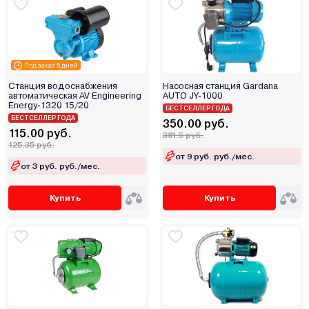
Grosseto
Grost
Grundfos
Под заказ 5 дней
Hammer
Станция водоснабжения
Насосная станция Gardana
HB Pump
автоматическая AV Engineering
AUTO JY-1000
Energy-1320 15/20
Heisskraft
БЕСТСЕЛЛЕР ГОДА
БЕСТСЕЛЛЕР ГОДА
350.00 руб.
Hel-Wita
115.00 руб.
381.5 руб.
125.35 руб.
HELZ
от 9 руб. руб./мес.
Horex
от 3 руб. руб./мес.
Husqvarna (Хускварна)
Купить
Купить
Hyundai
IBO
IMP Pumps
Intex
IRCEM
Jebao