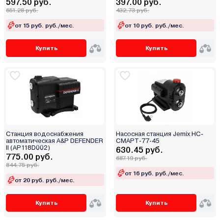
597.50 руб.
397.00 руб.
Витязь
651.28 руб.
432.73 руб.
Вихрь
от 15 руб. руб./мес.
от 10 руб. руб./мес.
Водолей
Купить
Купить
Делсот
Джилекс
Диолд
Зубр
Калибр
КВТ
Мегеон
Станция водоснабжения
Насосная станция Jemix НС-
автоматическая A&P DEFENDER
СМАРТ-77-45
Мобил К
II (AP118D002)
630.45 руб.
Мотор Сич
775.00 руб.
687.19 руб.
844.75 руб.
ОАО "Ливгидромаш"
от 16 руб. руб./мес.
от 20 руб. руб./мес.
ОАО "СЗРТ"
ОАО «Завод Промбурвод»
Купить
Купить
ООО Практик-НЦ