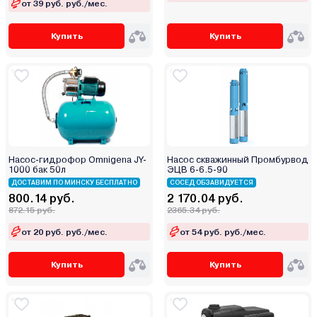
от 39 руб. руб./мес.
Metabo
Mikkeli
Купить
Купить
Milwaukee
MTX
Native
No Brand
Nordberg
Oase
Насос-гидрофор Omnigena JY-
Насос скважинный Промбурвод
Oasis
1000 бак 50л
ЭЦВ 6-6.5-90
ДОСТАВИМ ПО МИНСКУ БЕСПЛАТНО
СОСЕД ОБЗАВИДУЕТСЯ
Olsa
800.14 руб.
2 170.04 руб.
Omnigena
872.15 руб.
2365.34 руб.
Ondo
от 20 руб. руб./мес.
от 54 руб. руб./мес.
P.I.T.
Partisan
Купить
Купить
Partner
Patriot