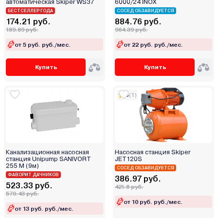
автоматическая Skiper WS37
6000/24 INOX
Shtenli
БЕСТСЕЛЛЕР ГОДА
СОСЕД ОБЗАВИДУЕТСЯ
Silver Reed
174.21 руб.
884.76 руб.
189.89 руб.
964.39 руб.
Skiper
от 5 руб. руб./мес.
от 22 руб. руб./мес.
Spec
Speroni
Купить
Купить
Stanley
Stels
5
(1)
Stohf
Sturm
Taifu
TEBO
Termica
Канализационная насосная
Насосная станция Skiper
станция Unipump SANIVORT
JET120S
Tesk
255 M (9м)
СОСЕД ОБЗАВИДУЕТСЯ
ФАВОРИТ ДАЧНИКОВ
Thermex
386.97 руб.
523.33 руб.
421.8 руб.
TOR
570.43 руб.
от 10 руб. руб./мес.
Torin
от 13 руб. руб./мес.
TOTAL