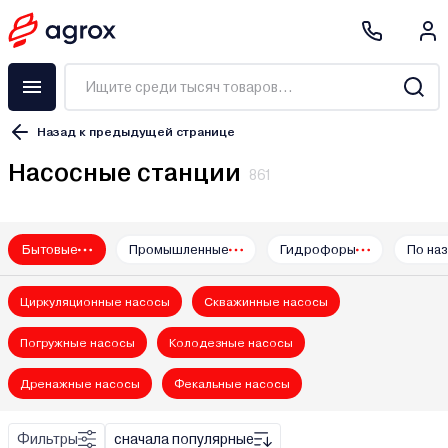
Назад к предыдущей странице
Насосные станции
861
Бытовые
Промышленные
Гидрофоры
По на
A&P
Acquaer
Циркуляционные насосы
Скважинные насосы
Aiken
AL-KO
Погружные насосы
Колодезные насосы
Alarko
Дренажные насосы
Фекальные насосы
ALTECO
APC
Фильтры
сначала популярные
Aqualink