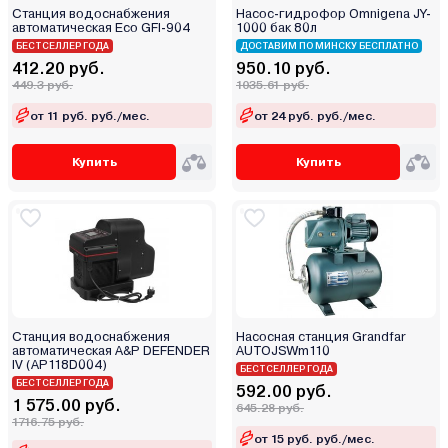
Jemix
Станция водоснабжения
Насос-гидрофор Omnigena JY-
автоматическая Eco GFI-904
1000 бак 80л
Karcher
БЕСТСЕЛЛЕР ГОДА
ДОСТАВИМ ПО МИНСКУ БЕСПЛАТНО
Koshin
412.20 руб.
950.10 руб.
449.3 руб.
1035.61 руб.
Kraftool
Lamprecht
от 11 руб. руб./мес.
от 24 руб. руб./мес.
Lemet
Купить
Купить
LEO
Lowara
Makita
Malec
Marolex
Mastra
Mateus
Станция водоснабжения
Насосная станция Grandfar
автоматическая A&P DEFENDER
AUTOJSWm110
Matrix
IV (AP118D004)
БЕСТСЕЛЛЕР ГОДА
БЕСТСЕЛЛЕР ГОДА
Maxcut
592.00 руб.
1 575.00 руб.
645.28 руб.
Maxima
1716.75 руб.
от 15 руб. руб./мес.
Maxpump