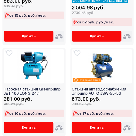
583.00 руб.
ДОСТАВИМ ПО МИНСКУ БЕСПЛАТНО
635.47 руб.
2 504.98 руб.
2730.43 руб.
от 15 руб. руб./мес.
от 62 руб. руб./мес.
Купить
Купить
Под заказ 3 дня
Насосная станция Greenpump
Станция авт.водоснабжения
JET 100 LONG 24 л
Unipump AUTO JSW-55-50
381.00 руб.
673.00 руб.
415.29 руб.
733.57 руб.
от 10 руб. руб./мес.
от 17 руб. руб./мес.
Купить
Купить