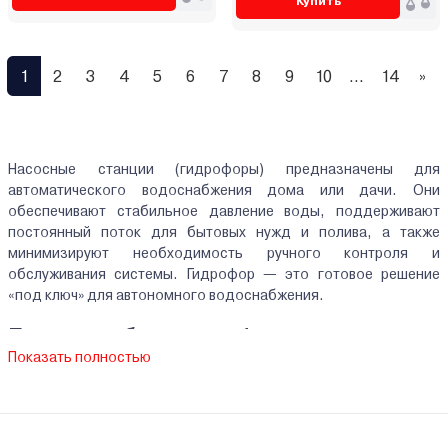
Купить
1
2
3
4
5
6
7
8
9
10
...
14
»
Насосные станции (гидрофоры) предназначены для
автоматического водоснабжения дома или дачи. Они
обеспечивают стабильное давление воды, поддерживают
постоянный поток для бытовых нужд и полива, а также
минимизируют необходимость ручного контроля и
обслуживания системы. Гидрофор — это готовое решение
«под ключ» для автономного водоснабжения.
Принцип работы гидрофора
Показать полностью
Насосная станция состоит из насоса, гидробака и блока
управления, которые обеспечивают автоматическую подачу
воды. Когда давление в системе падает, насос включается
автоматически, подавая воду в дом или на участок. После