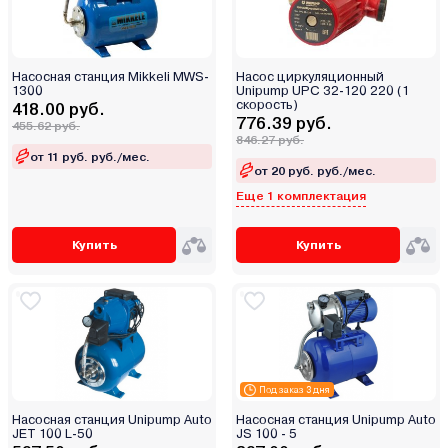
Wester
Wilo
Wortex
Насосная станция Mikkeli MWS-
Насос циркуляционный
WWQ
1300
Unipump UPC 32-120 220 (1
скорость)
418.00 руб.
Yato
776.39 руб.
455.62 руб.
846.27 руб.
Zegor
от 11 руб. руб./мес.
Zerten
от 20 руб. руб./мес.
Еще 1 комплектация
Zota
Zox
Купить
Купить
Адмирал
Азовэнергомаш
Акваконтроль
АО «Ливнынасос»
БелАК
Беларусь
Под заказ 3 дня
Варяг
Насосная станция Unipump Auto
Насосная станция Unipump Auto
JET 100 L-50
JS 100 - 5
Ватермакс