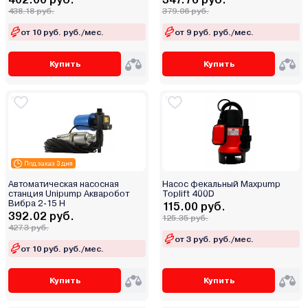
438.18 руб.
379.06 руб.
от 10 руб. руб./мес.
от 9 руб. руб./мес.
Купить
Купить
Под заказ 3 дня
Автоматическая насосная
Насос фекальный Maxpump
станция Unipump Акваробот
Toplift 400D
Вибра 2-15 Н
115.00 руб.
392.02 руб.
125.35 руб.
427.3 руб.
от 3 руб. руб./мес.
от 10 руб. руб./мес.
Купить
Купить