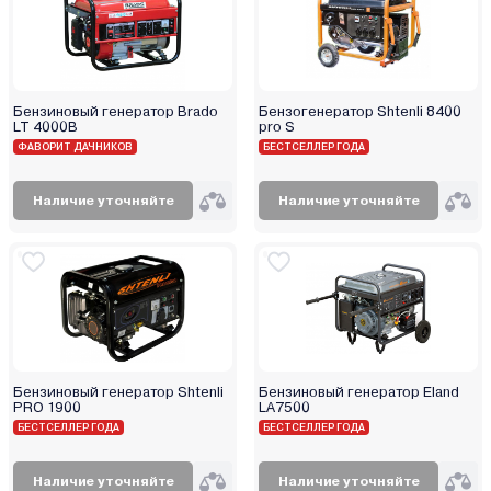
Витязь
Вымпел
Диолд
Зубр
Бензиновый генератор Brado
Бензогенератор Shtenli 8400
Инстар
LT 4000B
pro S
ФАВОРИТ ДАЧНИКОВ
БЕСТСЕЛЛЕР ГОДА
Интерскол
Калибр
Наличие уточняйте
Наличие уточняйте
Кратон
Победа
Ресанта
Рысь
Сибртех
Ставр
Ударник
Бензиновый генератор Shtenli
Бензиновый генератор Eland
PRO 1900
LA7500
Энергомаш
БЕСТСЕЛЛЕР ГОДА
БЕСТСЕЛЛЕР ГОДА
Наличие уточняйте
Наличие уточняйте