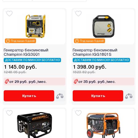
Briggs&Stratton
Champion
Daewoo
Dajo
Deko
Под заказ 5 дней
Под заказ 5 дней
Denzel
Генератор бензиновый
Генератор бензиновый
Champion IGG3001
Champion IGG1801S
DGM
ДОСТАВИМ ПО МИНСКУ БЕСПЛАТНО
ДОСТАВИМ ПО МИНСКУ БЕСПЛАТНО
DYLLU
1 145.00 руб.
1 398.00 руб.
D`ARC
1248.05 руб.
1523.82 руб.
ECO
от 29 руб. руб./мес.
от 35 руб. руб./мес.
EcoFlow
Купить
Купить
Edon
Eisemann
Eland
Elemax
Elitech