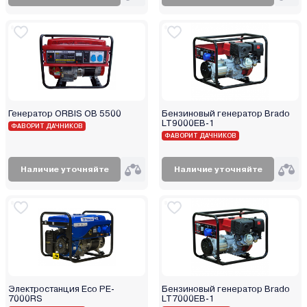
Korona
Kranz
Kronwerk
Lifan
Link Lion
Loncin
Генератор ORBIS OB 5500
Бензиновый генератор Brado
LT9000EB-1
Magnetta
ФАВОРИТ ДАЧНИКОВ
ФАВОРИТ ДАЧНИКОВ
Magnum
Makita
Наличие уточняйте
Наличие уточняйте
Mateus
Maxcut
Mikkeli
Milwaukee
Mitsuba
MTX
Электростанция Eco PE-
Бензиновый генератор Brado
Nikkey
7000RS
LT7000EB-1