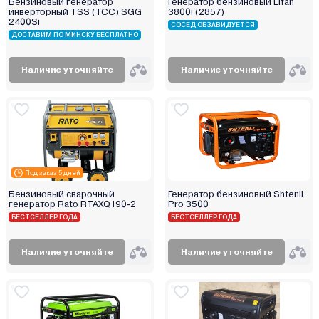
Бензиновый генератор
Генератор бензиновый Lifan
инверторный TSS (ТСС) SGG
3800i (2857)
2400Si
СОСЕД ОБЗАВИДУЕТСЯ
ДОСТАВИМ ПО МИНСКУ БЕСПЛАТНО
Наличие уточняйте
Наличие уточняйте
Под заказ 5 дней
Бензиновый сварочный
Генератор бензиновый Shtenli
генератор Rato RTAXQ190-2
Pro 3500
БЕСТСЕЛЛЕР ГОДА
БЕСТСЕЛЛЕР ГОДА
Наличие уточняйте
Наличие уточняйте