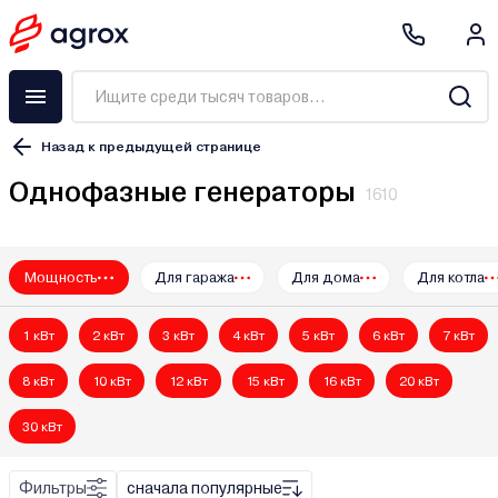
Назад к предыдущей странице
Однофазные генераторы
1610
Мощность
Для гаража
Для дома
Для котла
A-iPower
AGT
1 кВт
2 кВт
3 кВт
4 кВт
5 кВт
6 кВт
7 кВт
ALTECO
Artelv
8 кВт
10 кВт
12 кВт
15 кВт
16 кВт
20 кВт
Aurora
30 кВт
Bort
Brado
Фильтры
сначала популярные
Brait