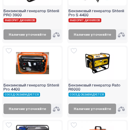
ELP
Endress
Бензиновый генератор Shtenli
Бензиновый генератор Shtenli
PRO 3900
Pro S 4400
Energo
ФАВОРИТ ДАЧНИКОВ
ФАВОРИТ ДАЧНИКОВ
Energolux
Eurolux
Наличие уточняйте
Наличие уточняйте
EuroPower
EVOline
Favourite
Firman
Fogo
FogoEnergy
Бензиновый генератор Shtenli
Бензиновый генератор Rato
Forsage
Pro 4400
R6000
FoxWeld
СОСЕД ОБЗАВИДУЕТСЯ
СОСЕД ОБЗАВИДУЕТСЯ
Fubag
Наличие уточняйте
Наличие уточняйте
Geko
Genmac
GTL