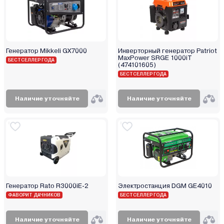
Hammer
Hanskonner
Haupa
Helmut
Генератор Mikkeli GX7000
Инверторный генератор Patriot
MaxPower SRGE 1000iT
Hitachi
БЕСТСЕЛЛЕР ГОДА
(474101605)
HND
БЕСТСЕЛЛЕР ГОДА
Honda (Хонда)
Наличие уточняйте
Наличие уточняйте
Husqvarna (Хускварна)
Huter
Hyundai
Impakt
Jasic
Kabin
Karcher
Генератор Rato R3000iE-2
Электростанция DGM GE4010
Kawashima
ФАВОРИТ ДАЧНИКОВ
БЕСТСЕЛЛЕР ГОДА
Kirk
Наличие уточняйте
Наличие уточняйте
Kolner