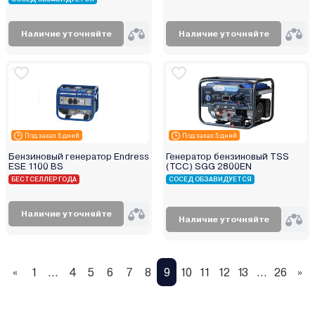
Наличие уточняйте
Наличие уточняйте
Под заказ 5 дней
Под заказ 5 дней
Бензиновый генератор Endress
Генератор бензиновый TSS
ESE 1100 BS
(TCC) SGG 2800EN
БЕСТСЕЛЛЕР ГОДА
СОСЕД ОБЗАВИДУЕТСЯ
Наличие уточняйте
Наличие уточняйте
«
1
...
4
5
6
7
8
9
10
11
12
13
...
26
»