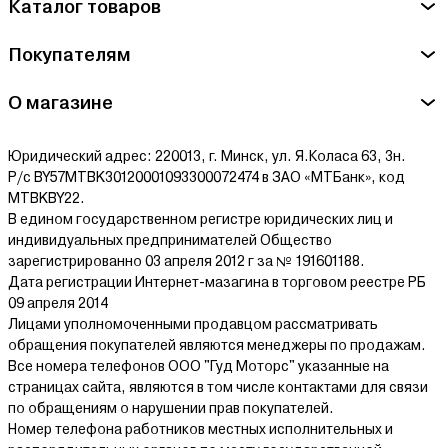
Каталог товаров
обслуживании делает генераторы Champion идеальным
выбором для широкого круга пользователей.
Покупателям
Популярные модели генераторов Champion:
О магазине
Champion IGG950: Компактный и мощный генератор,
идеальный для домашнего использования.
Champion DG6501E: Энергоэффективная модель с надежной
Юридический адрес: 220013, г. Минск, ул. Я.Коласа 63, 3н.
работой даже при высоких нагрузках.
Р/с BY57MTBK30120001093300072474 в ЗАО «МТБанк», код
Champion GG7501E: Мощный генератор с превосходными
MTBKBY22.
техническими характеристиками для профессионального
В едином государственном регистре юридических лиц и
использования.
индивидуальных предпринимателей Общество
Champion DG10000E-3: Надежный генератор с высокой
зарегистрированно 03 апреля 2012 г за № 191601188.
производительностью для широкого спектра задач.
Дата регистрации Интернет-мазагина в торговом реестре РБ
Приобретайте генераторы Champion в Минске по выгодным
09 апреля 2014
ценам на agrox.by уже сегодня! Мы предлагаем удобные
Лицами уполномоченными продавцом рассматривать
условия оплаты в рассрочку или кредит, чтобы обеспечить ваш
обращения покупателей являются менеджеры по продажам.
бизнес или дом надежным источником энергии от
Все номера телефонов ООО "Гуд Моторс" указанные на
проверенного бренда.
страницах сайта, являются в том числе контактами для связи
по обращениям о нарушении прав покупателей.
Номер телефона работников местных исполнительных и