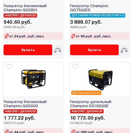
Генератор бензиновый
Генератор Champion
Champion GG2801
GG7500ES
ФАВОРИТ ДАЧНИКОВ
ДОСТАВИМ ПО МИНСКУ БЕСПЛАТНО
940.60 руб.
3 888.07 руб.
1025.25 руб.
4238 руб.
от 24 руб. руб./мес.
от 96 руб. руб./мес.
Купить
Купить
Под заказ 5 дней
Генератор бензиновый
Генератор дизельный
Champion GG5000
Champion DG10000E
ФАВОРИТ ДАЧНИКОВ
ФАВОРИТ ДАЧНИКОВ
1 777.22 руб.
10 773.00 руб.
1937.17 руб.
11742.57 руб.
от 44 руб. руб./мес.
от 266 руб. руб./мес.