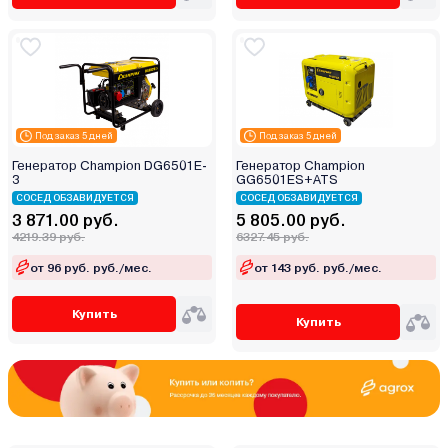
Под заказ 5 дней
Под заказ 5 дней
Генератор Champion DG6501E-
Генератор Champion
3
GG6501ES+ATS
СОСЕД ОБЗАВИДУЕТСЯ
СОСЕД ОБЗАВИДУЕТСЯ
3 871.00 руб.
5 805.00 руб.
4219.39 руб.
6327.45 руб.
от 96 руб. руб./мес.
от 143 руб. руб./мес.
Купить
Купить