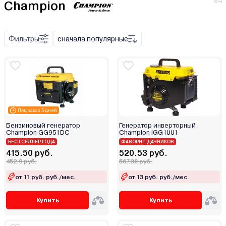
84
Champion
1, 3
Фильтры
сначала популярные
220/380
230 В
230/400 В
220 В
380 В
Под заказ 5 дней
Бензиновый генератор
Генератор инверторный
Champion GG951DC
Champion IGG1001
БЕСТСЕЛЛЕР ГОДА
ФАВОРИТ ДАЧНИКОВ
415.50 руб.
520.53 руб.
452.9 руб.
567.38 руб.
от 11 руб. руб./мес.
от 13 руб. руб./мес.
Купить
Купить