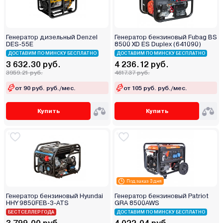
Генератор дизельный Denzel
Генератор бензиновый Fubag BS
DES-55E
8500 XD ES Duplex (641090)
ДОСТАВИМ ПО МИНСКУ БЕСПЛАТНО
ДОСТАВИМ ПО МИНСКУ БЕСПЛАТНО
3 632.30 руб.
4 236.12 руб.
3959.21 руб.
4617.37 руб.
от 90 руб. руб./мес.
от 105 руб. руб./мес.
Купить
Купить
Под заказ 3 дня
Генератор бензиновый Hyundai
Генератор бензиновый Patriot
HHY 9850FEB-3-ATS
GRA 8500AWS
БЕСТСЕЛЛЕР ГОДА
ДОСТАВИМ ПО МИНСКУ БЕСПЛАТНО