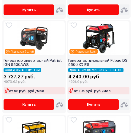
Купить
Купить
Под заказ 5 дней
Под заказ 3 дня
Генератор инверторный Patriot
Генератор дизельный Fubag DS
iGN 5500AWS
9500 XD ES
СОСЕД ОБЗАВИДУЕТСЯ
ДОСТАВИМ ПО МИНСКУ БЕСПЛАТНО
3 737.27 руб.
4 240.00 руб.
4073.62 руб.
4621.6 руб.
от 92 руб. руб./мес.
от 105 руб. руб./мес.
Купить
Купить