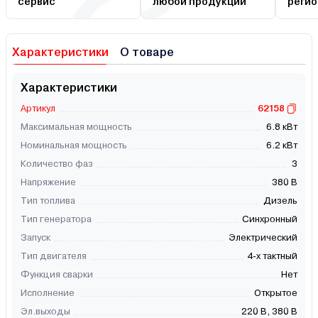
сервис
любой продукции
регио
Характеристики
О товаре
Характеристики
Артикул
62158
Максимальная мощность
6.8 кВт
Номинальная мощность
6.2 кВт
Количество фаз
3
Напряжение
380 В
Тип топлива
Дизель
Тип генератора
Синхронный
Запуск
Электрический
Тип двигателя
4-х тактный
Функция сварки
Нет
Исполнение
Открытое
Эл.выходы
220 В, 380 В