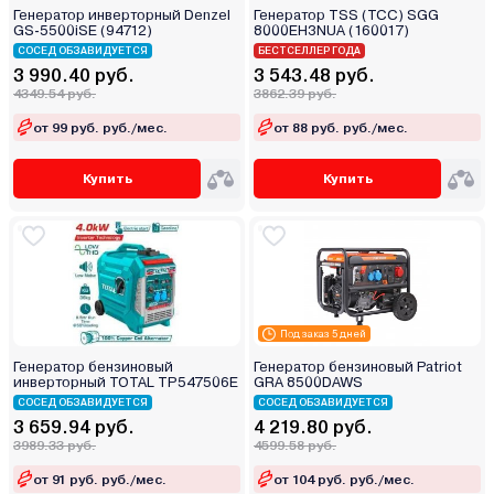
Генератор инверторный Denzel
Генератор TSS (ТСС) SGG
GS-5500iSE (94712)
8000EH3NUA (160017)
СОСЕД ОБЗАВИДУЕТСЯ
БЕСТСЕЛЛЕР ГОДА
3 990.40 руб.
3 543.48 руб.
4349.54 руб.
3862.39 руб.
от 99 руб. руб./мес.
от 88 руб. руб./мес.
Купить
Купить
Под заказ 5 дней
Генератор бензиновый
Генератор бензиновый Patriot
инверторный TOTAL TP547506E
GRA 8500DAWS
СОСЕД ОБЗАВИДУЕТСЯ
СОСЕД ОБЗАВИДУЕТСЯ
3 659.94 руб.
4 219.80 руб.
3989.33 руб.
4599.58 руб.
от 91 руб. руб./мес.
от 104 руб. руб./мес.