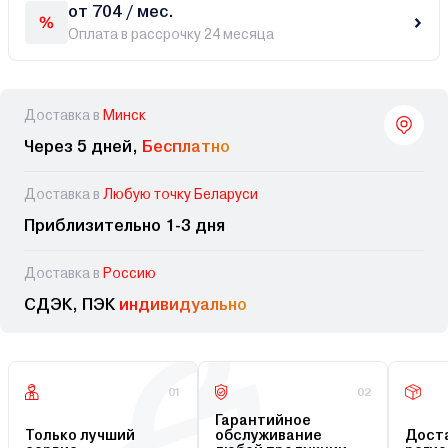
от 704 / мес.
Оплата в рассрочку 24 месяца
Доставка в
Минск
Через 5 дней,
Бесплатно
Доставка в
Любую точку Беларуси
Приблизительно 1-3 дня
Доставка в
Россию
СДЭК, ПЭК
индивидуально
01
02
Гарантийное
Только лучший
обслуживание
Доста