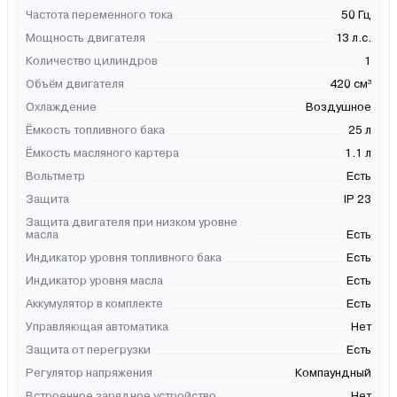
Частота переменного тока
50 Гц
Мощность двигателя
13 л.с.
Количество цилиндров
1
Объём двигателя
420 см³
Охлаждение
Воздушное
Ёмкость топливного бака
25 л
Ёмкость масляного картера
1.1 л
Вольтметр
Есть
Защита
IP 23
Защита двигателя при низком уровне
масла
Есть
Индикатор уровня топливного бака
Есть
Индикатор уровня масла
Есть
Аккумулятор в комплекте
Есть
Управляющая автоматика
Нет
Защита от перегрузки
Есть
Регулятор напряжения
Компаундный
Встроенное зарядное устройство
Нет