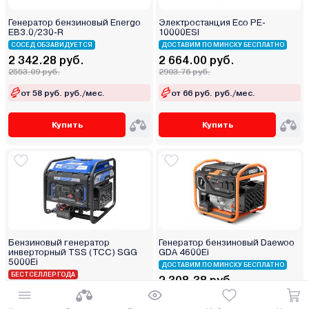
Генератор бензиновый Energo
Электростанция Eco PE-
EB3.0/230-R
10000ESI
СОСЕД ОБЗАВИДУЕТСЯ
ДОСТАВИМ ПО МИНСКУ БЕСПЛАТНО
2 342.28 руб.
2 664.00 руб.
2553.09 руб.
2903.76 руб.
от 58 руб. руб./мес.
от 66 руб. руб./мес.
Купить
Купить
Бензиновый генератор
Генератор бензиновый Daewoo
инверторный TSS (ТСС) SGG
GDA 4600Ei
5000Ei
ДОСТАВИМ ПО МИНСКУ БЕСПЛАТНО
БЕСТСЕЛЛЕР ГОДА
2 308.38 руб.
2 488.74 руб.
2516.13 руб.
2712.73 руб.