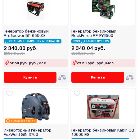
Генератор бензиновый
Генератор бензиновый
Profipower БГ-6500Э
RockForce RF-FY8500
ДОСТАВИМ ПО МИНСКУ БЕСПЛАТНО
СОСЕД ОБЗАВИДУЕТСЯ
2 340.00 руб.
2 348.04 руб.
2550.6 руб.
2559.36 руб.
от 58 руб. руб./мес.
от 58 руб. руб./мес.
Купить
Купить
Под заказ 5 дней
Инверторный генератор
Генератор бензиновый Kabin СВ
FoxWeld GIN 3700
10000 ES