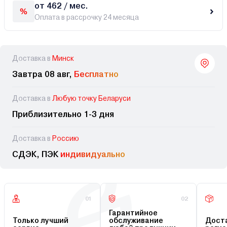
от 462 / мес.
Оплата в рассрочку 24 месяца
Доставка в
Минск
Завтра 08 авг,
Бесплатно
Доставка в
Любую точку Беларуси
Приблизительно 1-3 дня
Доставка в
Россию
СДЭК, ПЭК
индивидуально
01
02
Гарантийное
Только лучший
обслуживание
Доста