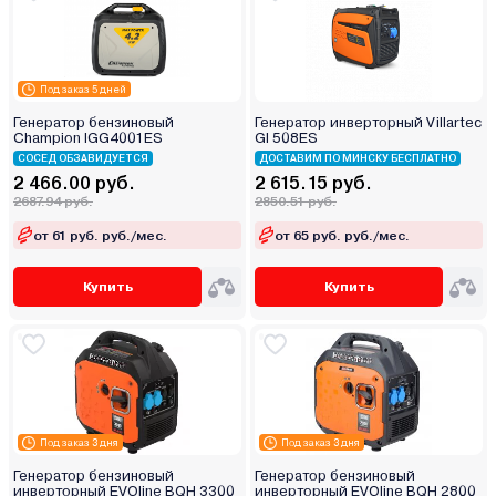
Под заказ 5 дней
Генератор бензиновый
Генератор инверторный Villartec
Champion IGG4001ES
GI 508ES
СОСЕД ОБЗАВИДУЕТСЯ
ДОСТАВИМ ПО МИНСКУ БЕСПЛАТНО
2 466.00 руб.
2 615.15 руб.
2687.94 руб.
2850.51 руб.
от 61 руб. руб./мес.
от 65 руб. руб./мес.
Купить
Купить
Под заказ 3 дня
Под заказ 3 дня
Генератор бензиновый
Генератор бензиновый
инверторный EVOline BQH 3300
инверторный EVOline BQH 2800