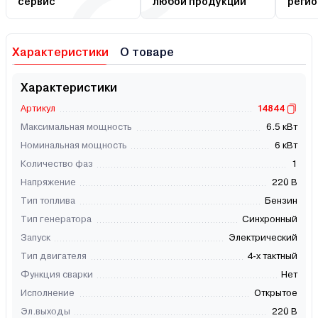
сервис
любой продукции
регио
Характеристики
О товаре
Характеристики
Артикул
14844
Максимальная мощность
6.5 кВт
Номинальная мощность
6 кВт
Количество фаз
1
Напряжение
220 В
Тип топлива
Бензин
Тип генератора
Синхронный
Запуск
Электрический
Тип двигателя
4-х тактный
Функция сварки
Нет
Исполнение
Открытое
Эл.выходы
220 В