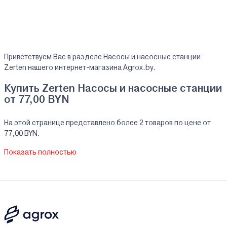
Многоступенчатый
Насос повышения давления
Поверхностный
Садовый
Приветствуем Вас в разделе Насосы и насосные станции
Самовсасывающий
Zerten нашего интернет-магазина Agrox.by.
Скважинный
Купить Zerten Насосы и насосные станции
Фекальный
от 77,00 BYN
Фонтанный
Циркуляционный
На этой странице представлено более 2 товаров по цене от
Электрогидравлический
77,00 BYN.
На все реализуемые товары производителя Zerten мы
Показать полностью
предоставляем официальную гарантию.
Насосы и насосные станции Zerten купить в
кредит/рассрочку
В нашем интернет-магазине Вы можете приобристи товары
Zerten за наличный и безналичный расчет. А также в кредит,