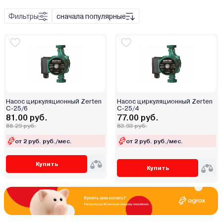
Бензиновый
Бочечный
Фильтры
сначала популярные
Вакуумный
Вибрационный
Вихревой
Для бассейна
Для дизельного топлива
Дренажно-фекальный
Насос циркуляционный Zerten
Насос циркуляционный Zerten
Дренажный
C-25/6
C-25/4
81.00 руб.
77.00 руб.
Индукционный
88.29 руб.
83.93 руб.
С прямым контуром
Ирригационный
от 2 руб. руб./мес.
от 2 руб. руб./мес.
С 3-ходовым смесительным клапаном
Канализационная станция
Колодезный
Купить
Купить
Комбинированный
Консольный
Магистральный
Механический