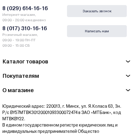
рассрочку и лизинг - у нас только самые выгодные условия от
ведущих банков Беларуси.
8 (029) 614-16-16
Заказать звонок
Интернет-магазин,
Гарантии и сервис - Насосы и насосные
09:00 - 20:00 ежедневно
станции Zerten
8 (017) 310-16-16
Написать нам
Розничный магазин,
Производитель Zerten - ООО "Форте Холдинг ГмбХ". РФ,
09:00 - 19:00 ПН-ПТ
344025, Ростов-на-Дону, Буденновский просп., 62 2
09:00 - 15:00 СБ
Сервисный центр Zerten - ООО "РН-Профи", г. Минск, пр-д
Каталог товаров
МАСЮКОВЩИНА, дом № 4, помещение 9
Ознакомиться с условиями оплаты и доставки товара можно
Покупателям
здесь.
О магазине
Юридический адрес: 220013, г. Минск, ул. Я.Коласа 63, 3н.
Р/с BY57MTBK30120001093300072474 в ЗАО «МТБанк», код
MTBKBY22.
В едином государственном регистре юридических лиц и
индивидуальных предпринимателей Общество