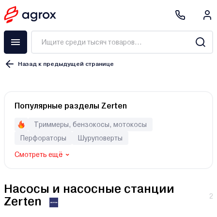
Назад к предыдущей странице
Бытовой
Популярные разделы Zerten
Промышленный
Триммеры, бензокосы, мотокосы
Перфораторы
Шуруповерты
Установка канализационная
Смотреть ещё
Насос
Насосная станция
Насосная группа
Насосы и насосные станции
2
Zerten