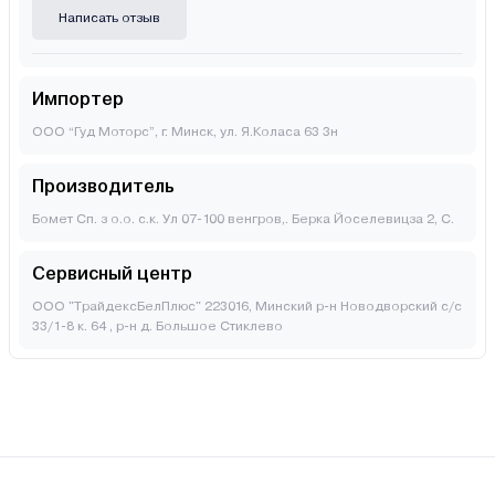
Написать отзыв
Импортер
ООО “Гуд Моторс”, г. Минск, ул. Я.Коласа 63 3н
Производитель
Бомет Сп. з о.о. с.к. Ул 07-100 венгров,. Берка Йоселевицза 2, С.
Сервисный центр
ООО "ТрайдексБелПлюс" 223016, Минский р-н Новодворский с/с
33/1-8 к. 64 , р-н д. Большое Стиклево