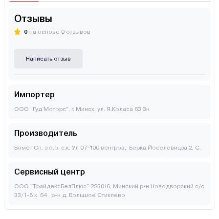
Отзывы
0
на основе 0 отзывов
Написать отзыв
Импортер
ООО “Гуд Моторс”, г. Минск, ул. Я.Коласа 63 3н
Производитель
Бомет Сп. з о.о. с.к. Ул 07-100 венгров,. Берка Йоселевицза 2, С.
Сервисный центр
ООО "ТрайдексБелПлюс" 223016, Минский р-н Новодворский с/с
33/1-8 к. 64 , р-н д. Большое Стиклево