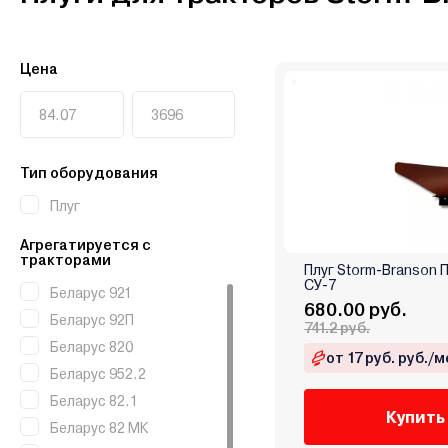
Цена
Тип оборудования
Плуг
Агрегатируется с
тракторами
Плуг Storm-Branson П
СУ-7
Беларус 921
680.00 руб.
Беларус 92П
741.2 руб.
Беларус 820
от 17 руб. руб./м
Беларус 952.2
Беларус 82.1
Купить
Беларус 82 МК