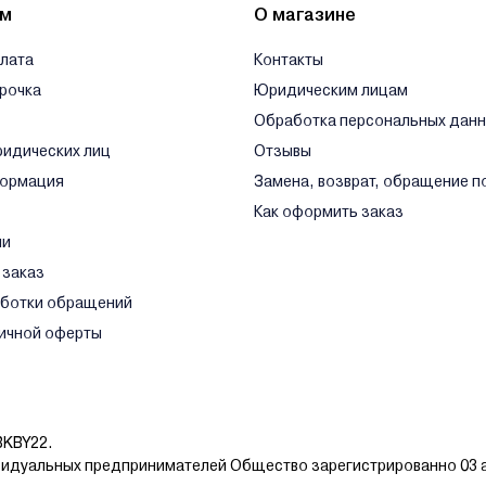
ям
О магазине
плата
Контакты
срочка
Юридическим лицам
Обработка персональных дан
ридических лиц
Отзывы
формация
Замена, возврат, обращение п
Как оформить заказ
ли
 заказ
аботки обращений
ичной оферты
BKBY22.
видуальных предпринимателей Общество зарегистрированно 03 а