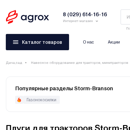
8 (029) 614-16-16
Интернет-магазин
По
Каталог товаров
О нас
Акции
Дача,сад
Навесное оборудование для тракторов, минитракторов
Популярные разделы Storm-Branson
Газонокосилки
Плуги для тракторов Storm-B