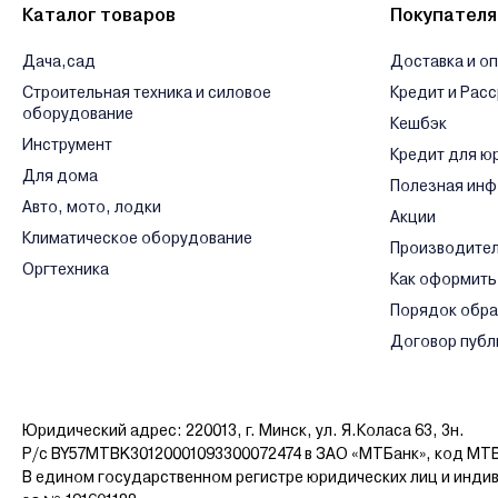
Каталог товаров
Покупател
Дача,сад
Доставка и о
Строительная техника и силовое
Кредит и Рас
оборудование
Кешбэк
Инструмент
Кредит для ю
Для дома
Полезная ин
Авто, мото, лодки
Акции
Климатическое оборудование
Производите
Оргтехника
Как оформить
Порядок обр
Договор публ
Юридический адрес: 220013, г. Минск, ул. Я.Коласа 63, 3н.
Р/с BY57MTBK30120001093300072474 в ЗАО «МТБанк», код MT
В едином государственном регистре юридических лиц и инди