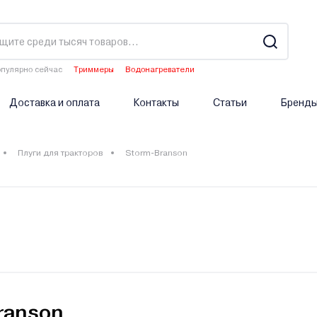
пулярно сейчас
Триммеры
Водонагреватели
Двигатели мотоблоков
Аэраторы
Опрыскиватели аккумуляторные
Доставка и оплата
Контакты
Статьи
Бренд
Плуги для тракторов
Storm-Branson
ranson