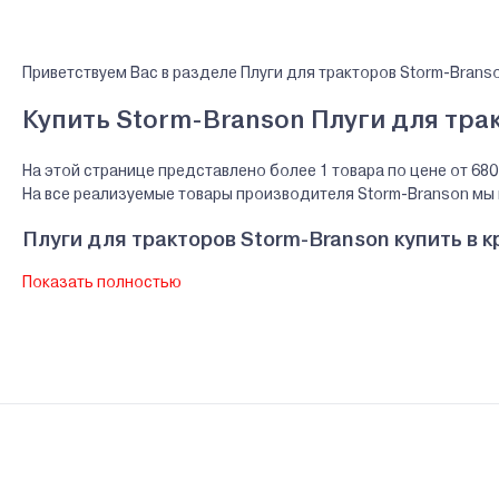
Приветствуем Вас в разделе Плуги для тракторов Storm-Brans
Купить Storm-Branson Плуги для трак
На этой странице представлено более 1 товара по цене от 680
На все реализуемые товары производителя Storm-Branson м
Плуги для тракторов Storm-Branson купить в 
Показать полностью
В нашем интернет-магазине Вы можете приобристи товары Storm
ведущих банков Беларуси.
Гарантии и сервис - Плуги для тракторов Stor
Производитель Storm-Branson - TNN Group Co., Ltd Скипфайр 
Сервисный центр Storm-Branson - Мотомастерская ReMOTO Конт
Ознакомиться с условиями оплаты и доставки товара можно
з