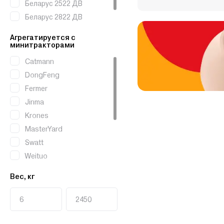
Беларус 2522 ДВ
Беларус 2822 ДВ
Беларус 3022 ДВ
Агрегатируется с
минитракторами
Catmann
DongFeng
Fermer
Jinma
Krones
MasterYard
Swatt
Weituo
Xingtai
Вес, кг
МТЗ
Уралец
Crosser
Husqvarna