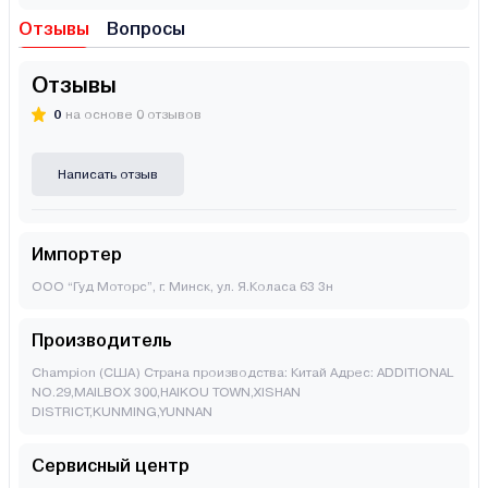
Отзывы
Вопросы
Отзывы
0
на основе 0 отзывов
Написать отзыв
Импортер
ООО “Гуд Моторс”, г. Минск, ул. Я.Коласа 63 3н
Производитель
Champion (США) Страна производства: Китай Адрес: ADDITIONAL
NO.29,MAILBOX 300,HAIKOU TOWN,XISHAN
DISTRICT,KUNMING,YUNNAN
Сервисный центр