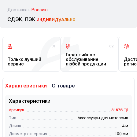
Доставка в
Россию
СДЭК, ПЭК
индивидуально
01
02
Гарантийное
Только лучший
обслуживание
Доста
сервис
любой продукции
регио
Характеристики
О товаре
Характеристики
Артикул
31875
Тип
Аксессуары для мотопомп
Длина
4 м
Диаметр отверстия
100 мм