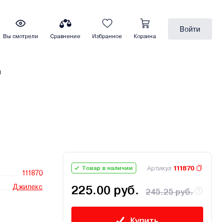
Войти
Вы смотрели
Сравнение
Избранное
Корзина
ы
Артикул
111870
Товар в наличии
111870
Джилекс
225.00 руб.
245.25 руб.
Купить