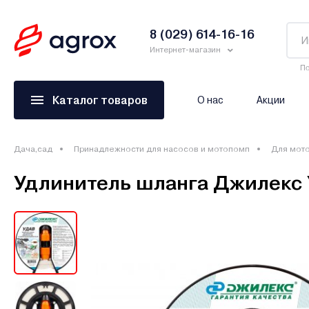
8 (029) 614-16-16
Интернет-магазин
По
Каталог товаров
О нас
Акции
Дача,сад
Принадлежности для насосов и мотопомп
Для мот
Удлинитель шланга Джилекс У