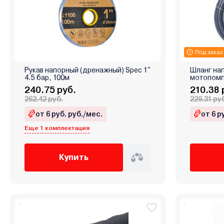
Под заказ
Рукав напорный (дренажный) Spec 1"
Шланг на
4.5 бар, 100м
мотопомп
240.75 руб.
210.38 
262.42 руб.
229.31 ру
от 6 руб. руб./мес.
от 6 р
Еще 1 комплектация
Купить