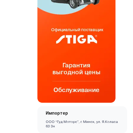
Импортер
ООО “Гуд Моторс”, г. Минск, ул. Я.Коласа
63 3н