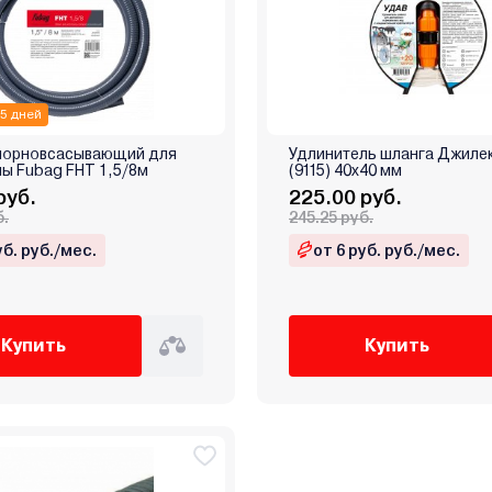
 5 дней
порновсасывающий для
Удлинитель шланга Джилек
ы Fubag FHT 1,5/8м
(9115) 40х40 мм
руб.
225.00 руб.
б.
245.25 руб.
уб. руб./мес.
от 6 руб. руб./мес.
Купить
Купить