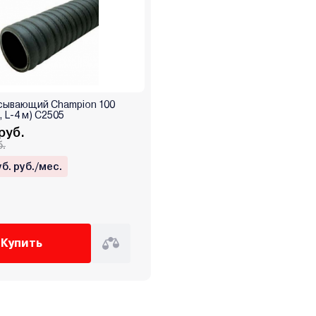
асывающий Champion 100
, L-4 м) C2505
руб.
б.
уб. руб./мес.
Купить