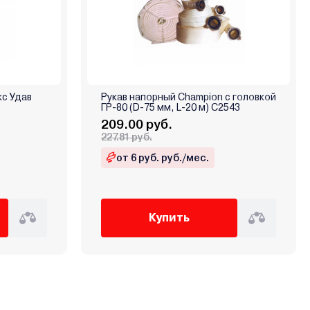
с Удав
Рукав напорный Champion с головкой
ГР-80 (D-75 мм, L-20 м) C2543
209.00 руб.
227.81 руб.
от 6 руб. руб./мес.
Купить