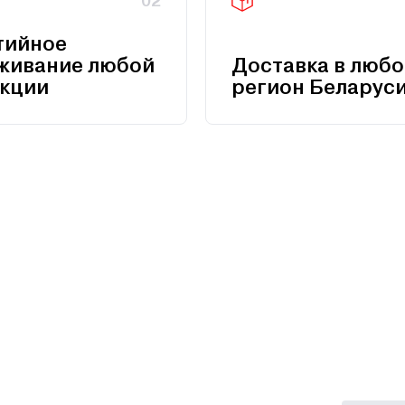
02
тийное
живание любой
Доставка в любо
кции
регион Беларус