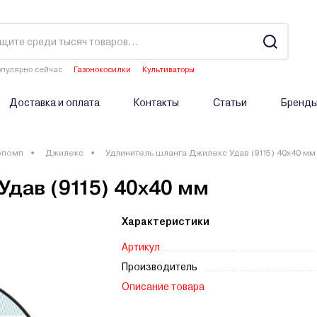
пулярно сейчас
Газонокосилки
Культиваторы
Двигатели мотоблоков
Аэраторы
Опрыскиватели аккумуляторные
Доставка и оплата
Контакты
Статьи
Бренд
опомп
Джилекс
Удлинитель шланга Джилекс Удав (9115) 40х40 мм
дав (9115) 40х40 мм
Характеристики
Артикул
Производитель
Описание товара