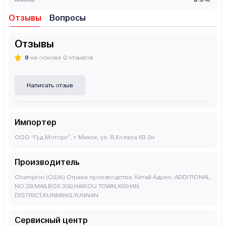
Отзывы
Вопросы
Отзывы
0
на основе 0 отзывов
Написать отзыв
Импортер
ООО “Гуд Моторс”, г. Минск, ул. Я.Коласа 63 3н
Производитель
Champion (США) Страна производства: Китай Адрес: ADDITIONAL
NO.29,MAILBOX 300,HAIKOU TOWN,XISHAN
DISTRICT,KUNMING,YUNNAN
Сервисный центр