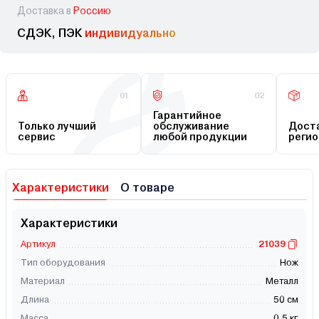
Доставка в
Россию
СДЭК, ПЭК
индивидуально
01
02
Гарантийное
Только лучший
обслуживание
Доста
сервис
любой продукции
регио
Характеристики
О товаре
Характеристики
Артикул
21039
Тип оборудования
Нож
Материал
Металл
Длина
50 см
Масса
0.5 кг