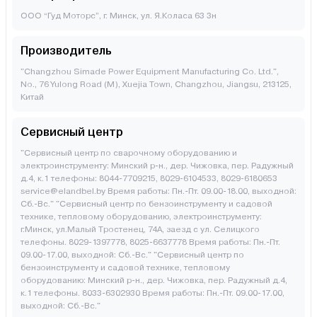
ООО “Гуд Моторс”, г. Минск, ул. Я.Коласа 63 3н
Производитель
"Changzhou Simade Power Equipment Manufacturing Co. Ltd.",
No., 76 Yulong Road (M), Xuejia Town, Changzhou, Jiangsu, 213125,
Китай
Сервисный центр
"Сервисный центр по сварочному оборудованию и
электроинструменту: Минский р-н., дер. Чижовка, пер. Радужный
д.4, к.1 телефоны: 8044-7709215, 8029-6104533, 8029-6180653
service@elandbel.by Время работы: Пн.-Пт. 09.00-18.00, выходной:
Сб.-Вс." "Сервисный центр по бензоинструменту и садовой
технике, тепловому оборудованию, электроинструменту:
г.Минск, ул.Малый Тростенец, 74А, заезд с ул. Селицкого
телефоны. 8029-1397778, 8025-6637778 Время работы: Пн.-Пт.
09.00-17.00, выходной: Cб.-Вс." "Сервисный центр по
бензоинструменту и садовой технике, тепловому
оборудованию: Минский р-н., дер. Чижовка, пер. Радужный д.4,
к.1 телефоны. 8033-6302930 Время работы: Пн.-Пт. 09.00-17.00,
выходной: Cб.-Вс."