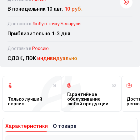
В понедельник 10 авг,
10 руб.
Доставка в
Любую точку Беларуси
Приблизительно 1-3 дня
Доставка в
Россию
СДЭК, ПЭК
индивидуально
01
02
Гарантийное
Только лучший
обслуживание
Доста
сервис
любой продукции
регио
Характеристики
О товаре