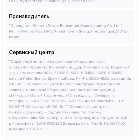
ООО “Гуд Моторс”, г. Минск, ул. Я.Коласа 63 3н
Производитель
"Changzhou Simade Power Equipment Manufacturing Co. Ltd.",
No., 76 Yulong Road (M), Xuejia Town, Changzhou, Jiangsu, 213125,
Китай
Сервисный центр
"Сервисный центр по сварочному оборудованию и
электроинструменту: Минский р-н., дер. Чижовка, пер. Радужный
д.4, к.1 телефоны: 8044-7709215, 8029-6104533, 8029-6180653
service@elandbel.by Время работы: Пн.-Пт. 09.00-18.00, выходной:
Сб.-Вс." "Сервисный центр по бензоинструменту и садовой
технике, тепловому оборудованию, электроинструменту:
г.Минск, ул.Малый Тростенец, 74А, заезд с ул. Селицкого
телефоны. 8029-1397778, 8025-6637778 Время работы: Пн.-Пт.
09.00-17.00, выходной: Cб.-Вс." "Сервисный центр по
бензоинструменту и садовой технике, тепловому
оборудованию: Минский р-н., дер. Чижовка, пер. Радужный д.4,
к.1 телефоны. 8033-6302930 Время работы: Пн.-Пт. 09.00-17.00,
выходной: Cб.-Вс."