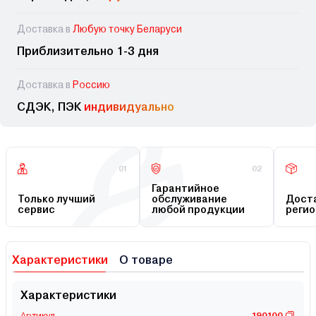
Доставка в
Любую точку Беларуси
Приблизительно 1-3 дня
Доставка в
Россию
СДЭК, ПЭК
индивидуально
01
02
Гарантийное
Только лучший
обслуживание
Доста
сервис
любой продукции
регио
Характеристики
О товаре
Характеристики
Артикул
190100