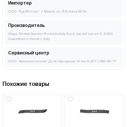
Импортер
ООО “Гуд Моторс”, г. Минск, ул. Я.Коласа 63 3н
Производитель
Stiga, Global Garden Products Italy S.p.A, via del Lavoro 6, 31033
Castelfranco Veneto, Italy
Сервисный центр
ООО "Акватехнологии" Долгобродская 14 тел 8 (017 ) 266-93-77
Похожие товары