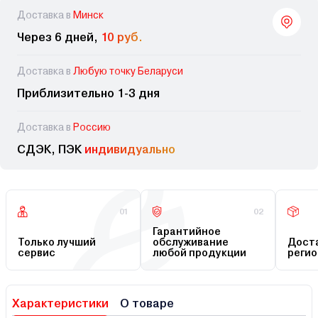
Доставка в
Минск
Через 6 дней,
10 руб.
Доставка в
Любую точку Беларуси
Приблизительно 1-3 дня
Доставка в
Россию
СДЭК, ПЭК
индивидуально
01
02
Гарантийное
Только лучший
обслуживание
Доста
сервис
любой продукции
регио
Характеристики
О товаре