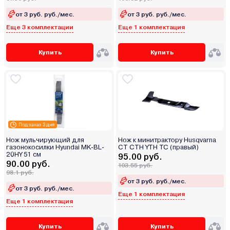
от 3 руб. руб./мес.
от 3 руб. руб./мес.
Еще 3 комплектации
Еще 1 комплектация
Купить
Купить
Под заказ 3 дня
Нож мульчирующий для
Нож к минитрактору Husqvarna
газонокосилки Hyundai MK-BL-
CT CTH YTH TC (правый)
20HY 51 см
95.00 руб.
90.00 руб.
103.55 руб.
98.1 руб.
от 3 руб. руб./мес.
от 3 руб. руб./мес.
Еще 1 комплектация
Еще 1 комплектация
Купить
Купить