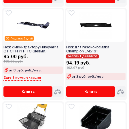
Под заказ 5 дней
Нож к минитрактору Husqvarna
Нож для газонокосилки
CT CTH YTH TC (левый)
Champion LM5131
95.00 руб.
ФАВОРИТ ДАЧНИКОВ
103.55 руб.
94.19 руб.
102.67 руб.
от 3 руб. руб./мес.
от 3 руб. руб./мес.
Еще 1 комплектация
Купить
Купить