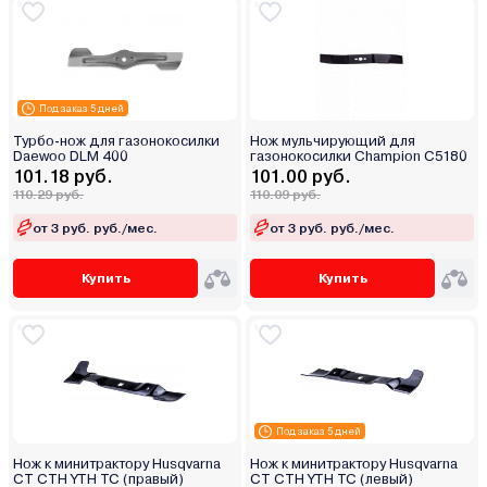
Под заказ 5 дней
Турбо-нож для газонокосилки
Нож мульчирующий для
Daewoo DLM 400
газонокосилки Champion C5180
101.18 руб.
101.00 руб.
110.29 руб.
110.09 руб.
от 3 руб. руб./мес.
от 3 руб. руб./мес.
Купить
Купить
Под заказ 5 дней
Нож к минитрактору Husqvarna
Нож к минитрактору Husqvarna
CT CTH YTH TC (правый)
CT CTH YTH TC (левый)