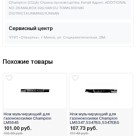
Champion (США) Страна производства: Китай Адрес: ADDITIONAL
NO.29,MAILBOX 300,HAIKOU TOWN,XISHAN
DISTRICT,KUNMING,YUNNAN
Сервисный центр
ЧТУП «Отвертка», г. Минск, ул. Социалистическая, 28А
Похожие товары
Нож мульчирующий для
Нож мульчирующий для
газонокосилки Champion
газонокосилки Champion
LM5645
LM5347,5347BS,5347EBS
101.00 руб.
107.73 руб.
110.09 руб.
117.43 руб.