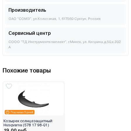
Производитель
ОАО "СОМЗ", ул.Колхозная, 1, 617560 Суксун, Россия
Сервисный центр
СООО "ТД Инструменткомплект", г.Минск, ул. Кнорина,д.50,к.302
А
Похожие товары
Под заказ 5 дней
Козырек солнцезащитный
Husqvarna (578 17 98-01)
19.00 руб.