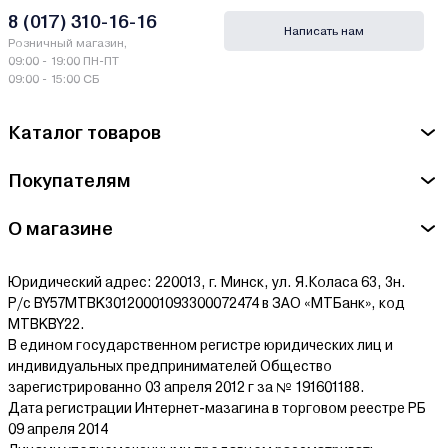
Co., Ltd. NO.46 Jiade Road, Caijiagang Town, Beibei District,
8 (017) 310-16-16
Написать нам
Chongqing, China
Розничный магазин,
09:00 - 19:00 ПН-ПТ
Сервисный центр Senci - ЧТУП «Априла-Про» 220114, г. Минск,
09:00 - 15:00 СБ
ул. Скорины 10
Каталог товаров
Ознакомиться с условиями оплаты и доставки товара можно
здесь.
Покупателям
О магазине
Юридический адрес: 220013, г. Минск, ул. Я.Коласа 63, 3н.
Р/с BY57MTBK30120001093300072474 в ЗАО «МТБанк», код
MTBKBY22.
В едином государственном регистре юридических лиц и
индивидуальных предпринимателей Общество
зарегистрированно 03 апреля 2012 г за № 191601188.
Дата регистрации Интернет-мазагина в торговом реестре РБ
09 апреля 2014