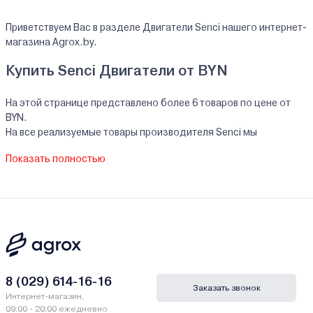
Приветствуем Вас в разделе Двигатели Senci нашего интернет-
магазина Agrox.by.
Купить Senci Двигатели от BYN
На этой странице представлено более 6 товаров по цене от
BYN.
На все реализуемые товары производителя Senci мы
предоставляем официальную гарантию.
Показать полностью
Двигатели Senci купить в кредит/рассрочку
В нашем интернет-магазине Вы можете приобристи товары
Senci за наличный и безналичный расчет. А также в кредит,
рассрочку и лизинг - у нас только самые выгодные условия от
ведущих банков Беларуси.
Гарантии и сервис - Двигатели Senci
8 (029) 614-16-16
Заказать звонок
Интернет-магазин,
Производитель Senci - Chongqing Senci Import & Export Trade
09:00 - 20:00 ежедневно