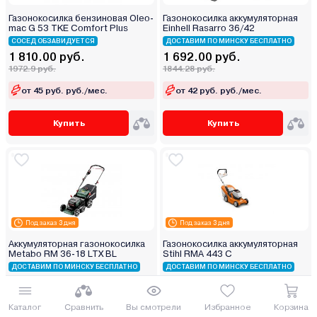
Газонокосилка бензиновая Oleo-
Газонокосилка аккумуляторная
mac G 53 TKE Comfort Plus
Einhell Rasarro 36/42
СОСЕД ОБЗАВИДУЕТСЯ
ДОСТАВИМ ПО МИНСКУ БЕСПЛАТНО
1 810.00 руб.
1 692.00 руб.
1972.9 руб.
1844.28 руб.
от 45 руб. руб./мес.
от 42 руб. руб./мес.
Купить
Купить
Под заказ 3 дня
Под заказ 3 дня
Аккумуляторная газонокосилка
Газонокосилка аккумуляторная
Metabo RM 36-18 LTX BL
Stihl RMA 443 C
ДОСТАВИМ ПО МИНСКУ БЕСПЛАТНО
ДОСТАВИМ ПО МИНСКУ БЕСПЛАТНО
1 702.88 руб.
1 845.00 руб.
1856.14 руб.
2011.05 руб.
Каталог
Сравнить
Вы смотрели
Избранное
Корзина
от 42 руб. руб./мес.
от 46 руб. руб./мес.