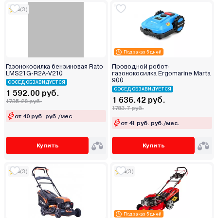
5
(3)
Под заказ 5 дней
Газонокосилка бензиновая Rato
Проводной робот-
LMS21G-R2A-V210
газонокосилка Ergomarine Marta
900
СОСЕД ОБЗАВИДУЕТСЯ
СОСЕД ОБЗАВИДУЕТСЯ
1 592.00 руб.
1 636.42 руб.
1735.28 руб.
1783.7 руб.
от 40 руб. руб./мес.
от 41 руб. руб./мес.
Купить
Купить
5
(3)
5
(3)
Под заказ 5 дней