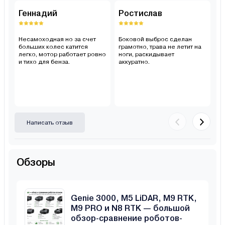
Геннадий
Ростислав
С
Несамоходная но за счет
Боковой выброс сделан
Н
больших колес катится
грамотно, трава не летит на
хв
легко, мотор работает ровно
ноги, раскидывает
чи
и тихо для бенза.
аккуратно.
о
Написать отзыв
Обзоры
Anthbot Genie 800, Genie 1000,
Genie 3000, M5 LiDAR, M9 RTK,
M9 PRO и N8 RTK — большой
обзор-сравнение роботов-