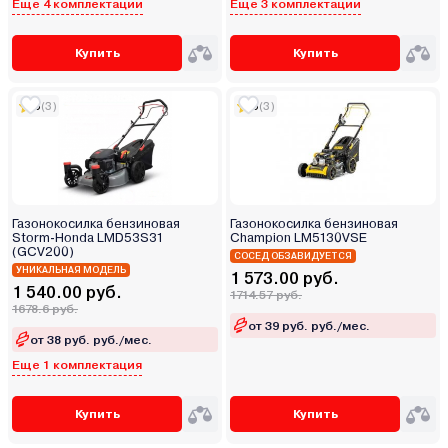
Еще 4 комплектации
Еще 3 комплектации
Купить
Купить
5
(3)
5
(3)
Газонокосилка бензиновая
Газонокосилка бензиновая
Storm-Honda LMD53S31
Champion LM5130VSE
(GCV200)
СОСЕД ОБЗАВИДУЕТСЯ
УНИКАЛЬНАЯ МОДЕЛЬ
1 573.00 руб.
1 540.00 руб.
1714.57 руб.
1678.6 руб.
от 39 руб. руб./мес.
от 38 руб. руб./мес.
Еще 1 комплектация
Купить
Купить