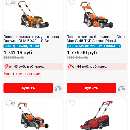
5
(3)
Газонокосилка аккумуляторная
Газонокосилка бензиновая Oleo-
Daewoo DLM 5042Li-S Set
Mac G 48 TKE Allroad Plus 4
СОСЕД ОБЗАВИДУЕТСЯ
ДОСТАВИМ ПО МИНСКУ БЕСПЛАТНО
1 741.16 руб.
1 776.00 руб.
1897.86 руб.
1935.84 руб.
от 43 руб. руб./мес.
от 44 руб. руб./мес.
Еще 1 комплектация
Купить
Купить
5
(3)