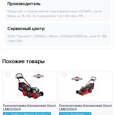
Производитель
Общество с ограниченной ответственностью «ГЭТИНГ», пр-кт
Мира, д. 74, стр. 1А, помещение 1/4, г. Москва, РФ
Сервисный центр
ООО "Триовист", 220020, г. Минск, ПОБЕДИТЕЛЕЙ пр., дом № 100,
офис 203
Похожие товары
Газонокосилка бензиновая Senci
Газонокосилка бензиновая Senci
LMB22S04
LMB20S04
ДОСТАВИМ ПО МИНСКУ БЕСПЛАТНО
СОСЕД ОБЗАВИДУЕТСЯ