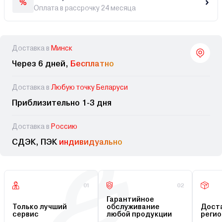
Оплата в рассрочку 24 месяца
Доставка в
Минск
Через 6 дней,
Бесплатно
Доставка в
Любую точку Беларуси
Приблизительно 1-3 дня
Доставка в
Россию
СДЭК, ПЭК
индивидуально
01
02
Гарантийное
Только лучший
обслуживание
Доста
сервис
любой продукции
регио