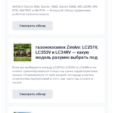
газонокосилок
Anthbot Genie 800, Genie 1000, Genie 3000, M5 LiDAR, M9
RTK, M9 PRO и N8 RTK — большой обзор-сравнение
роботов-газонокосилок
Смотреть обзор
Сравнение бензиновых
газонокосилок ZimAni: LC251V,
LC353V и LC348V — какую
модель разумно выбрать под
свой участок
Если вы выбираете между LC251V, LC353V и LC348V и не
хотите ориентироваться только на сухие характеристики,
лучше отталкиваться от трёх вещей: площади участка,
количества препятствий и того, как часто вы косите в
сезон.
Смотреть обзор