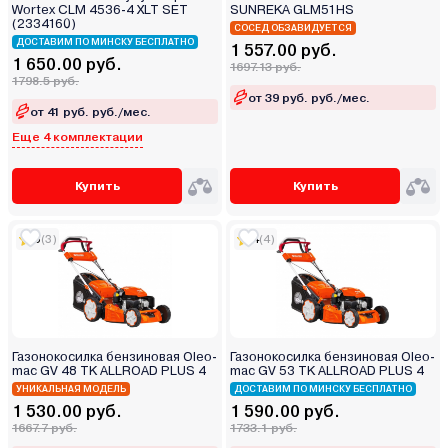
Wortex CLM 4536-4 XLT SET
SUNREKA GLM51HS
(2334160)
СОСЕД ОБЗАВИДУЕТСЯ
ДОСТАВИМ ПО МИНСКУ БЕСПЛАТНО
1 557.00 руб.
1 650.00 руб.
1697.13 руб.
1798.5 руб.
от 39 руб. руб./мес.
от 41 руб. руб./мес.
Еще 4 комплектации
Купить
Купить
5
(3)
4
(4)
Газонокосилка бензиновая Oleo-
Газонокосилка бензиновая Oleo-
mac GV 48 TK ALLROAD PLUS 4
mac GV 53 TK ALLROAD PLUS 4
УНИКАЛЬНАЯ МОДЕЛЬ
ДОСТАВИМ ПО МИНСКУ БЕСПЛАТНО
1 530.00 руб.
1 590.00 руб.
1667.7 руб.
1733.1 руб.