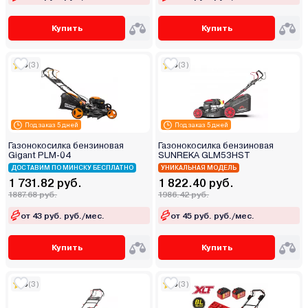
Купить
Купить
5
(3)
5
(3)
Под заказ 5 дней
Под заказ 5 дней
Газонокосилка бензиновая
Газонокосилка бензиновая
Gigant PLM-04
SUNREKA GLM53HST
ДОСТАВИМ ПО МИНСКУ БЕСПЛАТНО
УНИКАЛЬНАЯ МОДЕЛЬ
1 731.82 руб.
1 822.40 руб.
1887.68 руб.
1986.42 руб.
от 43 руб. руб./мес.
от 45 руб. руб./мес.
Купить
Купить
5
(3)
5
(3)