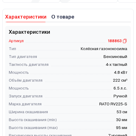
Характеристики
О товаре
Характеристики
Артикул
188863
Тип
Колёсная газонокосилка
Тип двигателя
Бензиновый
Тактность двигателя
4-х тактный
Мощность
4.8 кВт
Объём двигателя
222 см³
Мощность
6.5 л.с.
Запуск двигателя
Ручной
Марка двигателя
RATO RV225-S
Ширина скашивания
53 см
Высота скашивания (min)
30 мм
Высота скашивания (max)
95 мм
Регулировка высоты скашивания
7 уровней