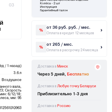
Колёса - 2 шт
03
Инструкция
Гарантийный талон
й
от 36 руб. руб. / мес.
и
Оплата в кредит 12 месяцев
от 265 / мес.
Оплата в рассрочку 24 месяца
ёд / 1 назад)
Доставка в
Минск
3.6 л
Через 5 дней,
Бесплатно
Воздушное
Доставка в
Любую точку Беларуси
анного вала,
23; Скорость
Приблизительно 1-3 дня
мин: 6/12/18;
леса, мм: 95
Доставка в
Россию
812561010963