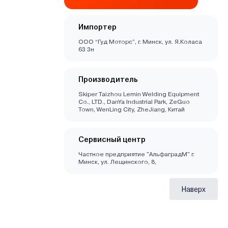
Импортер
ООО “Гуд Моторс”, г. Минск, ул. Я.Коласа
63 3н
Производитель
Skiper Taizhou Lemin Welding Equipment
Co., LTD., DanYa Industrial Park, ZeGuo
Town, WenLing City, ZheJiang, Китай
Сервисный центр
Частное предприятие "АльфаградМ" г.
Минск, ул. Лещинского, 8,
Наверх