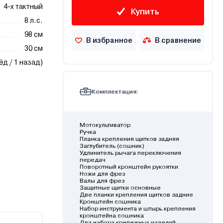
4-х тактный
Купить
8 л.с.
98 см
В избранное
В сравнение
30 см
ёд / 1 назад)
Комплектация:
Мотокультиватор
Ручка
Планка крепления щитков задняя
Заглубитель (сошник)
Удлинитель рычага переключения
передач
Поворотный кронштейн рукоятки
Ножи для фрез
Валы для фрез
Защитные щитки основные
Две планки крепления щитков задние
Кронштейн сошника
Набор инструмента и штырь крепления
кронштейна сошника
Два набора крепежных изделий