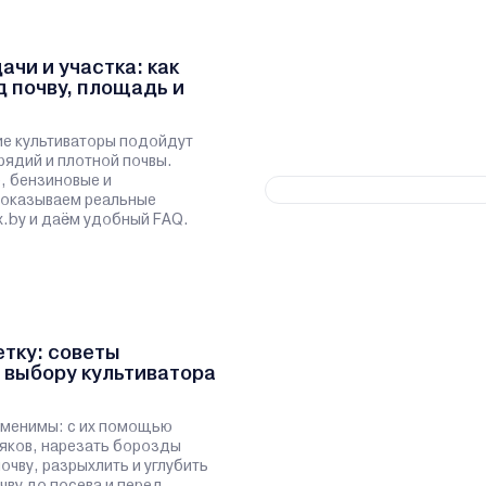
чи и участка: как
д почву, площадь и
ие культиваторы подойдут
рядий и плотной почвы.
, бензиновые и
показываем реальные
x.by и даём удобный FAQ.
тку: советы
 выбору культиватора
аменимы: с их помощью
яков, нарезать борозды
очву, разрыхлить и углубить
чву до посева и перед