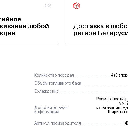
02
тийное
живание любой
Доставка в любо
кции
регион Беларус
Количество передач
4 (3 впер
Объём топливного бака
Охлаждение
Размер шестигр
мм: 
Дополнительная
культивации, м/
информация
Ширина ко
Артикул производителя
4