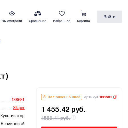
Войти
Вы смотрели
Сравнение
Избранное
Корзина
ы
кт)
Артикул
188681
Под заказ
5 дней
188681
Skiper
1 455.42 руб.
Культиватор
1586.41 руб.
Бензиновый