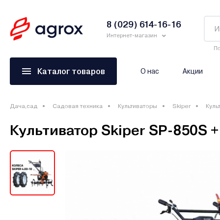
8 (029) 614-16-16
Интернет-магазин
По
Каталог товаров
О нас
Акции
Дача,сад
Садовая техника
Культиваторы
Skiper
Куль
Культиватор Skiper SP-850S +