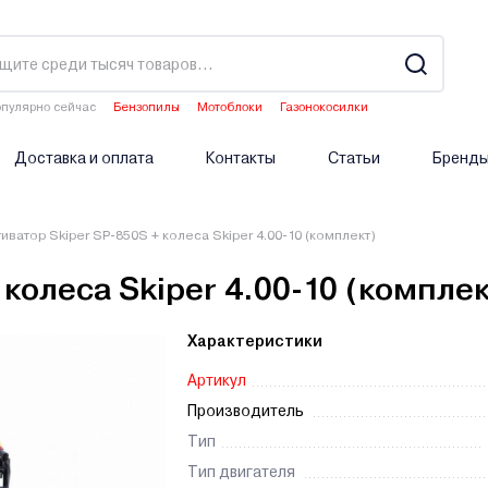
пулярно сейчас
Бензопилы
Мотоблоки
Газонокосилки
Культиваторы
Двигатели мотоблоков
Доставка и оплата
Контакты
Статьи
Бренд
тиватор Skiper SP-850S + колеса Skiper 4.00-10 (комплект)
 колеса Skiper 4.00-10 (компле
Характеристики
Артикул
Производитель
Тип
Тип двигателя