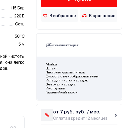
115 Бар
В избранное
В сравнение
220 В
Сеть
50 °C
5 м
Комплектация:
чной чистоты
я, она легко
Мойка
адов.
Шланг
Пистолет-распылитель
Ёмкость с пенообразователем
Игла для чистки насадок
Веерная насадка
Инструкция
Гарантийный талон
от 7 руб. руб. / мес.
Оплата в кредит 12 месяцев