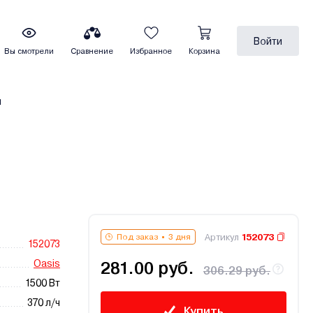
Войти
Вы смотрели
Сравнение
Избранное
Корзина
ы
Артикул
152073
Под заказ
3 дня
152073
Oasis
281.00 руб.
306.29 руб.
1500 Вт
370 л/ч
Купить