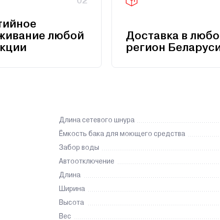
02
тийное
живание любой
Доставка в любо
кции
регион Беларус
Длина сетевого шнура
Ёмкость бака для моющего средства
Забор воды
Автоотключение
Длина
Ширина
Высота
Вес