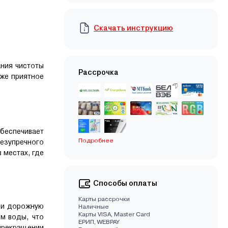
Скачать инструкцию
ния чистоты
Рассрочка
же приятное
беспечивает
Подробнее
езупречного
 местах, где
Способы оплаты
Карты рассрочки
и и дорожную
Наличные
Карты VISA, Master Card
м воды, что
EРИП, WEBPAY
 прекращении