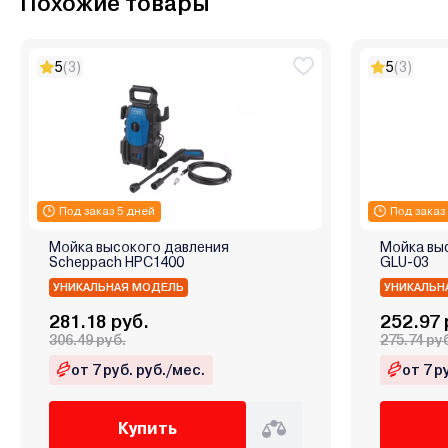
Похожие товары
5
(3)
5
(3)
Под заказ 5 дней
Под заказ
Мойка высокого давления
Мойка вы
Scheppach HPC1400
GLU-03
УНИКАЛЬНАЯ МОДЕЛЬ
УНИКАЛЬН
281.18 руб.
252.97 
306.49 руб.
275.74 ру
от 7 руб. руб./мес.
от 7 р
Купить