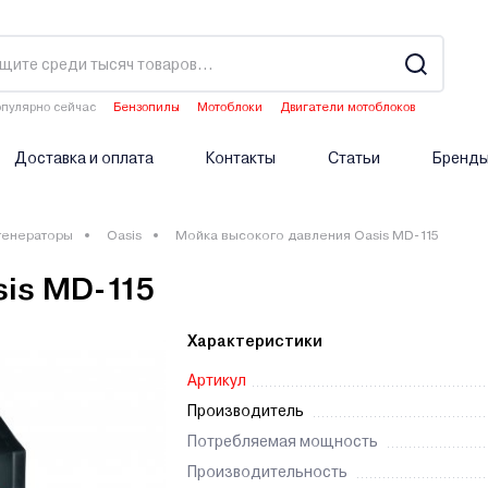
пулярно сейчас
Бензопилы
Мотоблоки
Двигатели мотоблоков
Аэраторы
Опрыскиватели аккумуляторные
Доставка и оплата
Контакты
Статьи
Бренд
генераторы
Oasis
Мойка высокого давления Oasis MD-115
is MD-115
Характеристики
Артикул
Производитель
Потребляемая мощность
Производительность