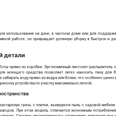
ля использования на даче, в частном доме или для поддержа
ивной работе, он превращает рутинную уборку в быстрое и да
й детали
боты прямо из коробки. Эргономичный пистолет-распылитель о
 для моющего средства позволяет легко наносить пену для б
 забирать воду прямо из ведра или бочки, что особенно ценно в
реноску устройства по участку максимально легкой.
ространства
застарелую грязь с плитки, въевшуюся пыль с садовой мебел
разводов. При этом модель отличается экономным потребление
зовании. Система автоматического отключения двигателя при