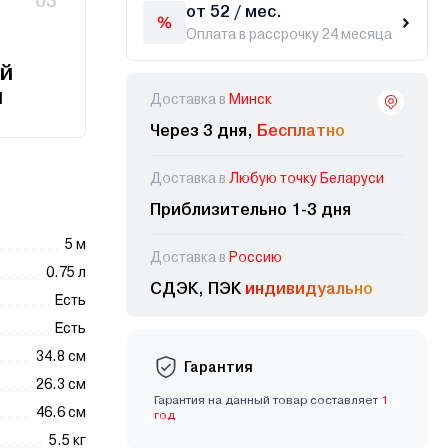
03
от 52 / мес.
Оплата в рассрочку 24 месяца
й
и
Доставка в
Минск
Через 3 дня,
Бесплатно
Доставка в
Любую точку Беларуси
Приблизительно 1-3 дня
5 м
Доставка в
Россию
0.75 л
СДЭК, ПЭК
индивидуально
Есть
Есть
34.8 см
Гарантия
26.3 см
Гарантия на данный товар составляет
1
46.6 см
год
5.5 кг