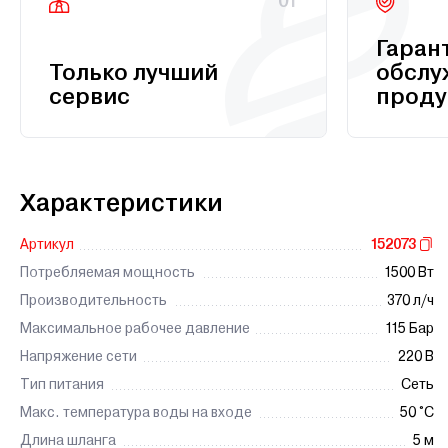
01
Гаран
Только лучший
обслу
сервис
проду
Характеристики
Артикул
152073
Потребляемая мощность
1500 Вт
Производительность
370 л/ч
Максимальное рабочее давление
115 Бар
Напряжение сети
220 В
Тип питания
Сеть
Макс. температура воды на входе
50 °C
Длина шланга
5 м