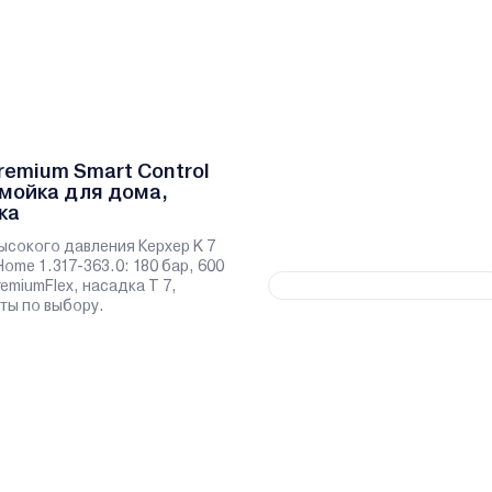
remium Smart Control
мойка для дома,
ка
сокого давления Керхер K 7
Home 1.317-363.0: 180 бар, 600
remiumFlex, насадка T 7,
ты по выбору.