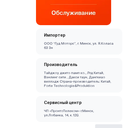
Импортер
ООО “Гуд Моторс”, г. Минск, ул. Я.Коласа
63 3н
Производитель
Тайджоу джито памп ко., Лтд Китай,
Вэнлинг сити , Дакси таун, Дангкиао
виллэдж Страна-производитель: Китай,
Forte Technologie&Produktion
Сервисный центр
ЧП «ПронтоТелеком» г.Минск,
ул.Лобанка, 14, к.120.