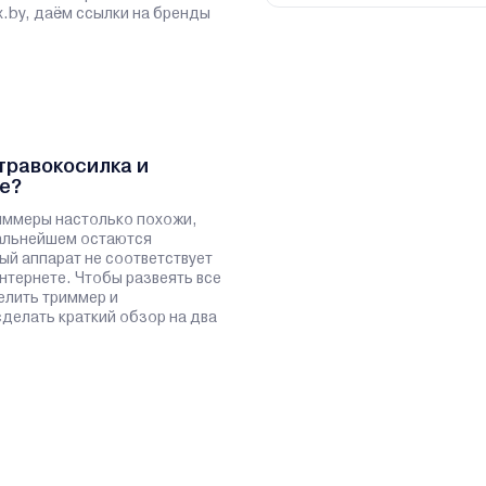
x.by, даём ссылки на бренды
травокосилка и
е?
иммеры настолько похожи,
дальнейшем остаются
ый аппарат не соответствует
нтернете. Чтобы развеять все
елить триммер и
сделать краткий обзор на два