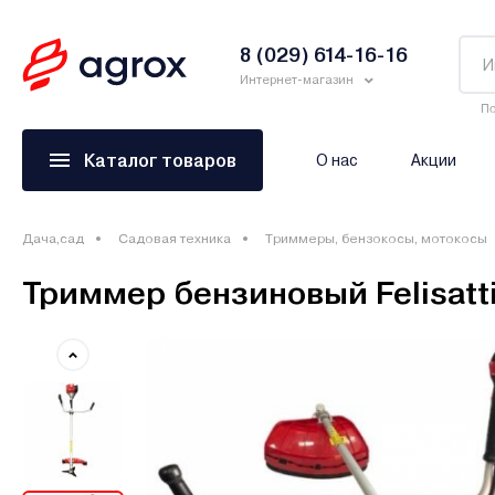
8 (029) 614-16-16
Интернет-магазин
По
Каталог товаров
О нас
Акции
Дача,сад
Садовая техника
Триммеры, бензокосы, мотокосы
Триммер бензиновый Felisatt