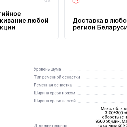
02
тийное
живание любой
Доставка в любо
кции
регион Беларус
Уровень шума
Тип ременной оснастки
Ременная оснастка
Ширина среза ножом
Ширина среза леской
Макс. об. хо
3100±300 о
обороты (с 
9500 об/мин, М
Дополнительная
(с катушкой) 8