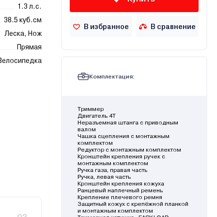
1.3 л.с.
38.5 куб.см
В избранное
В сравнение
Леска, Нож
Прямая
Велосипедка
Комплектация:
Триммер
Двигатель 4Т
Неразъемная штанга с приводным
валом
Чашка сцепления с монтажным
комплектом
Редуктор с монтажным комплектом
Кронштейн крепления ручек с
монтажным комплектом
Ручка газа, правая часть
Ручка, левая часть
Кронштейн крепления кожуха
Ранцевый наплечный ремень
Крепление плечевого ремня
Защитный кожух с крепёжной планкой
и монтажным комплектом