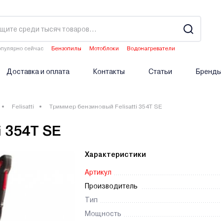
пулярно сейчас
Бензопилы
Мотоблоки
Водонагреватели
Двигатели мотоблоков
Опрыскиватели аккумуляторные
Доставка и оплата
Контакты
Статьи
Бренд
Felisatti
Триммер бензиновый Felisatti 354T SE
i 354T SE
Характеристики
Артикул
Производитель
Тип
Мощность