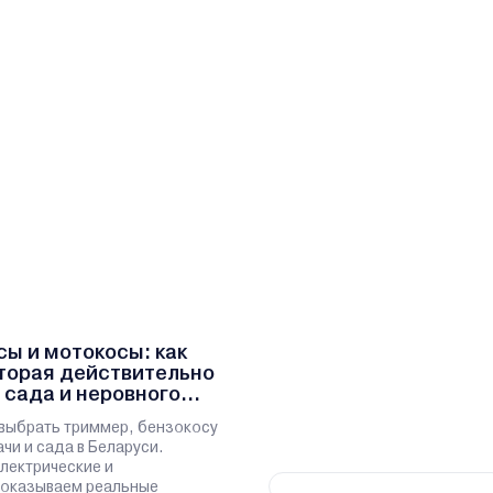
ы и мотокосы: как
оторая действительно
 сада и неровного
выбрать триммер, бензокосу
чи и сада в Беларуси.
лектрические и
показываем реальные