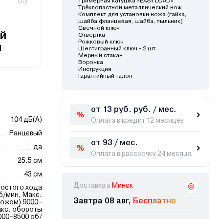
03
Тримерная катушка «EASY LOAD»
Трёхлопастной металлический нож
Комплект для установки ножа (гайка,
шайба фланцевая, шайба, пыльник)
Свечной ключ
й
Отвертка
Рожковый ключ
и
Шестигранный ключ - 2 шт.
Мерный стакан
Воронка
Инструкция
Гарантийный талон
от 13 руб. руб. / мес.
104 дБ(А)
Оплата в кредит 12 месяцев
Ранцевый
от 93 / мес.
да
Оплата в рассрочку 24 месяца
25.5 см
43 см
Доставка в
Минск
лостого хода
б/мин, Макс.
Завтра 08 авг,
Бесплатно
ножом) 9000–
акс. обороты
000–8500 об/