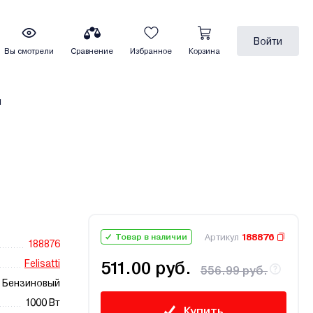
Войти
Вы смотрели
Сравнение
Избранное
Корзина
ы
Артикул
188876
Товар в наличии
188876
Felisatti
511.00 руб.
556.99 руб.
Бензиновый
1000 Вт
Купить