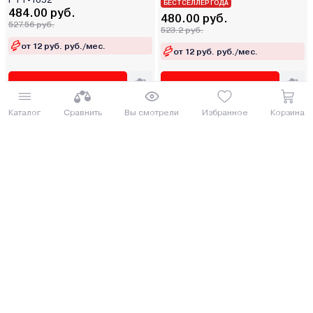
БЕСТСЕЛЛЕР ГОДА
484.00 руб.
480.00 руб.
527.56 руб.
523.2 руб.
от 12 руб. руб./мес.
от 12 руб. руб./мес.
Купить
Купить
Каталог
Сравнить
Вы смотрели
Избранное
Корзина
Под заказ 5 дней
Под заказ 5 дней
Триммер бензиновый Deli DE-
Триммер бензиновый Helmut
GT255-7
TW 33F
451.81 руб.
496.39 руб.
492.47 руб.
541.07 руб.
от 12 руб. руб./мес.
от 13 руб. руб./мес.
Купить
Купить