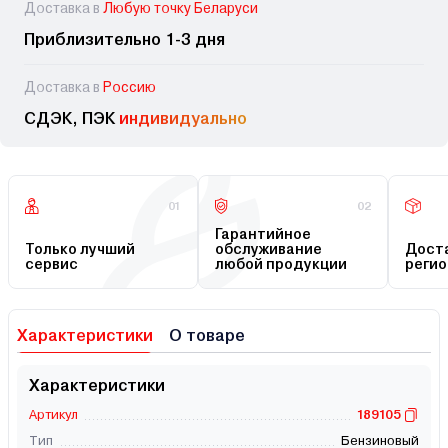
Доставка в
Любую точку Беларуси
Приблизительно 1-3 дня
Доставка в
Россию
СДЭК, ПЭК
индивидуально
01
02
Гарантийное
Только лучший
обслуживание
Доста
сервис
любой продукции
регио
Характеристики
О товаре
Характеристики
Артикул
189105
Тип
Бензиновый