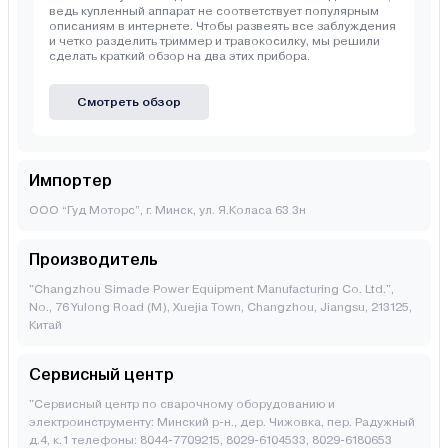
ведь купленный аппарат не соответствует популярным
описаниям в интернете. Чтобы развеять все заблуждения
и четко разделить триммер и травокосилку, мы решили
сделать краткий обзор на два этих прибора.
Смотреть обзор
Импортер
ООО “Гуд Моторс”, г. Минск, ул. Я.Коласа 63 3н
Производитель
"Changzhou Simade Power Equipment Manufacturing Co. Ltd.",
No., 76 Yulong Road (M), Xuejia Town, Changzhou, Jiangsu, 213125,
Китай
Сервисный центр
"Сервисный центр по сварочному оборудованию и
электроинструменту: Минский р-н., дер. Чижовка, пер. Радужный
д.4, к.1 телефоны: 8044-7709215, 8029-6104533, 8029-6180653