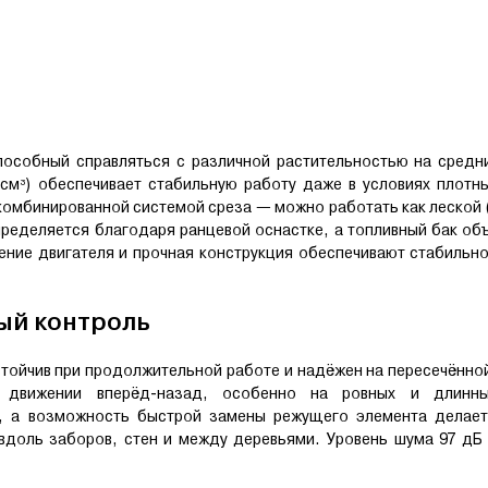
особный справляться с различной растительностью на средни
 см³) обеспечивает стабильную работу даже в условиях плотн
омбинированной системой среза — можно работать как леской 
спределяется благодаря ранцевой оснастке, а топливный бак об
ение двигателя и прочная конструкция обеспечивают стабильн
ый контроль
тойчив при продолжительной работе и надёжен на пересечённо
 движении вперёд-назад, особенно на ровных и длинных
е, а возможность быстрой замены режущего элемента делает
вдоль заборов, стен и между деревьями. Уровень шума 97 дБ