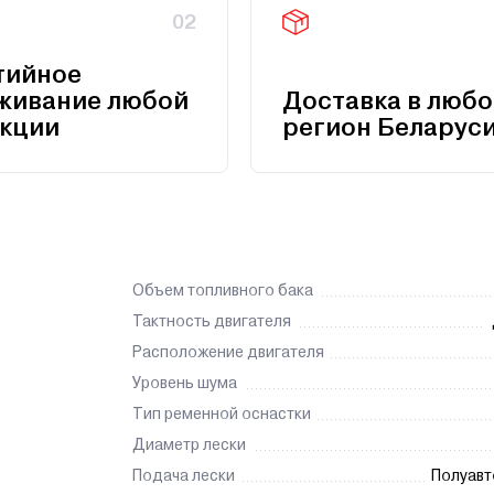
02
тийное
живание любой
Доставка в любо
кции
регион Беларус
Объем топливного бака
Тактность двигателя
Расположение двигателя
Уровень шума
Тип ременной оснастки
Диаметр лески
Подача лески
Полуавт