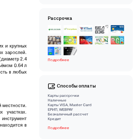
Рассрочка
х и крупных
ых зарослей.
(диаметр 2.4
Подробнее
ъёмом 0.64 л
ость в любых
Способы оплаты
Карты рассрочки
Наличные
Карты VISA, Master Card
й местности.
EРИП, WEBPAY
 участках.
Безналичный рассчет
 инструмент
Кредит
 находится в
Подробнее