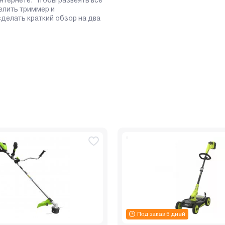
елить триммер и
сделать краткий обзор на два
Под заказ 5 дней