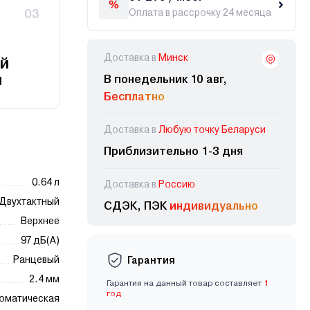
03
Оплата в рассрочку 24 месяца
Доставка в
Минск
й
и
В понедельник 10 авг,
Бесплатно
Доставка в
Любую точку Беларуси
Приблизительно 1-3 дня
0.64 л
Доставка в
Россию
Двухтактный
СДЭК, ПЭК
индивидуально
Верхнее
97 дБ(А)
Ранцевый
Гарантия
2.4 мм
Гарантия на данный товар составляет
1
год
оматическая