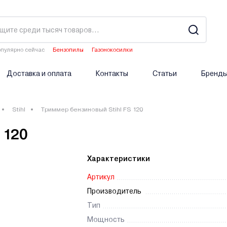
пулярно сейчас
Бензопилы
Газонокосилки
Двигатели мотоблоков
Аэраторы
Опрыскиватели аккумуляторные
Доставка и оплата
Контакты
Статьи
Бренд
Stihl
Триммер бензиновый Stihl FS 120
 120
Характеристики
Артикул
Производитель
Тип
Мощность