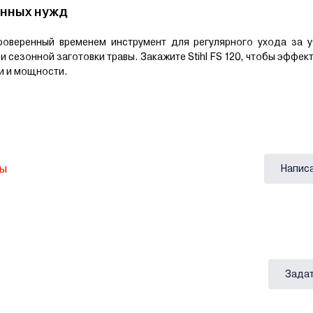
енных нужд
оверенный временем инструмент для регулярного ухода за у
 сезонной заготовки травы. Закажите Stihl FS 120, чтобы эффек
и и мощности.
вы
Напис
Задат