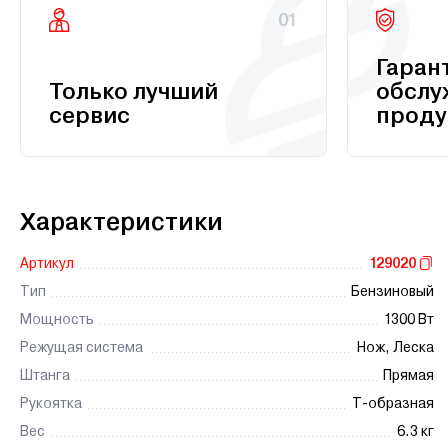
01
Гаран
Только лучший
обслу
сервис
проду
Характеристики
Артикул
129020
Тип
Бензиновый
Мощность
1300 Вт
Режущая система
Нож, Леска
Штанга
Прямая
Рукоятка
T-образная
Вес
6.3 кг