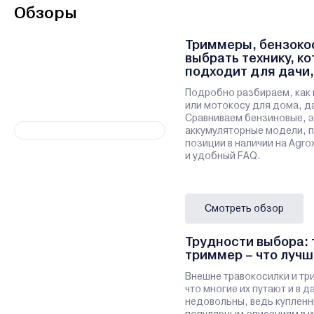
Обзоры
Триммеры, бензокос
выбрать технику, к
подходит для дачи,
участка
Подробно разбираем, как 
или мотокосу для дома, да
Сравниваем бензиновые, э
аккумуляторные модели, 
позиции в наличии на Agro
и удобный FAQ.
Смотреть обзор
Трудности выбора: 
триммер – что лучш
Внешне травокосилки и тр
что многие их путают и в 
недовольны, ведь купленн
популярным описаниям в и