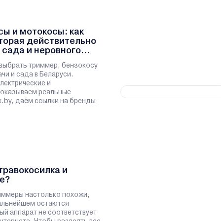
ы и мотокосы: как
оторая действительно
 сада и неровного
выбрать триммер, бензокосу
чи и сада в Беларуси.
лектрические и
показываем реальные
x.by, даём ссылки на бренды
травокосилка и
е?
иммеры настолько похожи,
дальнейшем остаются
ый аппарат не соответствует
нтернете. Чтобы развеять все