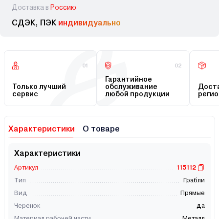
Доставка в
Россию
СДЭК, ПЭК
индивидуально
01
02
Гарантийное
Только лучший
обслуживание
Доста
сервис
любой продукции
регио
Характеристики
О товаре
Характеристики
Артикул
115112
Тип
Грабли
Вид
Прямые
Черенок
да
Материал рабочей части
Металл