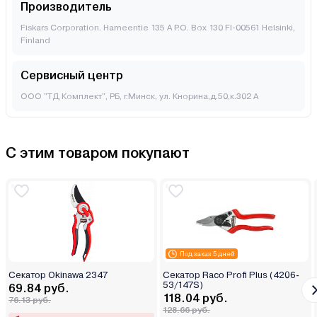
Производитель
Fiskars Corporation. Hameentie 135 A P.O. Box 130 FI-00561 Helsinki,
Finland
Сервисный центр
ООО "ТД Комплект", РБ, г.Минск, ул. Кнорина,д.50,к.302 А
С этим товаром покупают
Под заказ 5 дней
Секатор Okinawa 2347
Секатор Raco Profi Plus (4206-
53/147S)
69.84 руб.
118.04 руб.
76.13 руб.
128.66 руб.