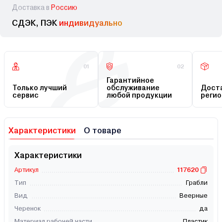
Доставка в
Россию
СДЭК, ПЭК
индивидуально
01
02
Гарантийное
Только лучший
обслуживание
Доста
сервис
любой продукции
регио
Характеристики
О товаре
Характеристики
Артикул
117620
Тип
Грабли
Вид
Веерные
Черенок
да
Материал рабочей части
Пластик