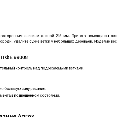
осторонним лезвием длиной 215 мм. При его помощи вы лег
роди, удалите сухие ветки у небольших деревьев. Изделие ве
 ПТФE 99008
ительный контроль над подрезаемыми ветками.
.
но большую силу резания.
умента в подвешенном состоянии.
газине Agrox