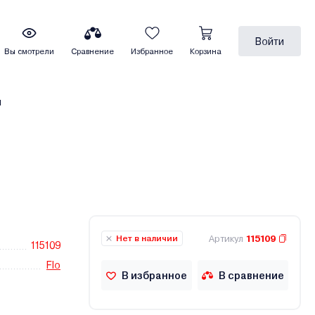
Войти
Вы смотрели
Сравнение
Избранное
Корзина
ы
Артикул
115109
Нет в наличии
115109
Flo
В избранное
В сравнение