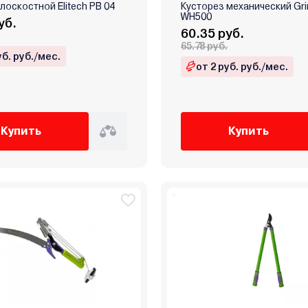
лоскостной Elitech PB 04
Кусторез механический Gr
WH500
уб.
60.35 руб.
65.78 руб.
уб. руб./мес.
от 2 руб. руб./мес.
Купить
Купить