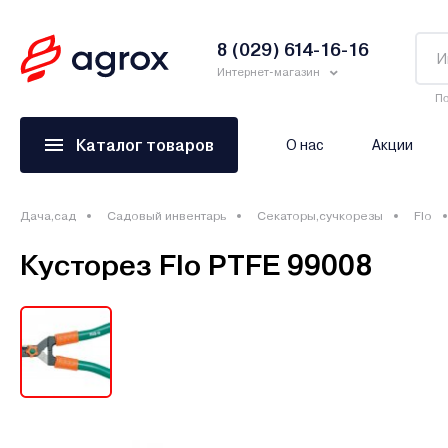
8 (029) 614-16-16
Интернет-магазин
По
Каталог товаров
О нас
Акции
Дача,сад
Садовый инвентарь
Секаторы,сучкорезы
Flo
Кусторез Flo PTFE 99008