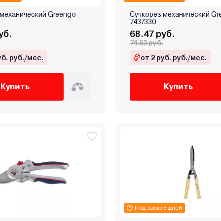
 механический Greengo
Сучкорез механический Gr
7437330
уб.
68.47 руб.
74.63 руб.
уб. руб./мес.
от 2 руб. руб./мес.
Купить
Купить
Под заказ 5 дней