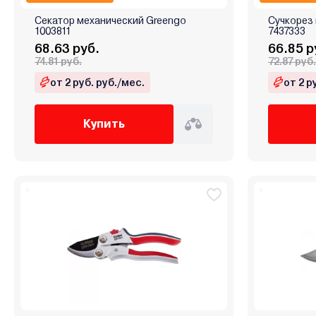
Секатор механический Greengo
Сучкорез
1003811
7437333
68.63 руб.
66.85 р
74.81 руб.
72.87 руб.
от 2 руб. руб./мес.
от 2 р
Купить