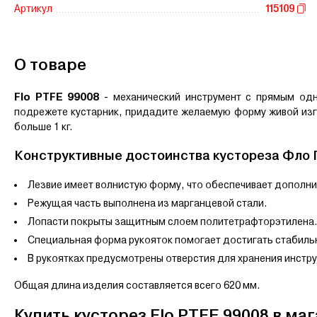
Артикул
115109
О товаре
Flo PTFE 99008
- механический инструмент с прямым одн
подрежете кустарник, придадите желаемую форму живой изго
больше 1 кг.
Конструктивные достоинства кустореза Фло
Лезвие имеет волнистую форму, что обеспечивает дополн
Режущая часть выполнена из марганцевой стали.
Лопасти покрыты защитным слоем политетрафторэтилена
Специальная форма рукояток помогает достигать стабиль
В рукоятках предусмотрены отверстия для хранения инстр
Общая длина изделия составляется всего 620 мм.
Купить кусторез Flo PTFE 99008 в ма