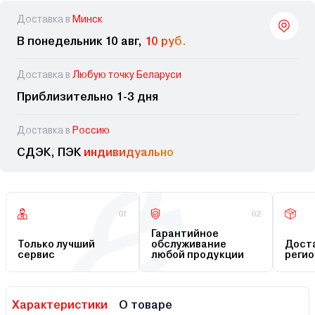
Доставка в
Минск
В понедельник 10 авг,
10 руб.
Доставка в
Любую точку Беларуси
Приблизительно 1-3 дня
Доставка в
Россию
СДЭК, ПЭК
индивидуально
01
02
Гарантийное
Только лучший
обслуживание
Доста
сервис
любой продукции
регио
Характеристики
О товаре