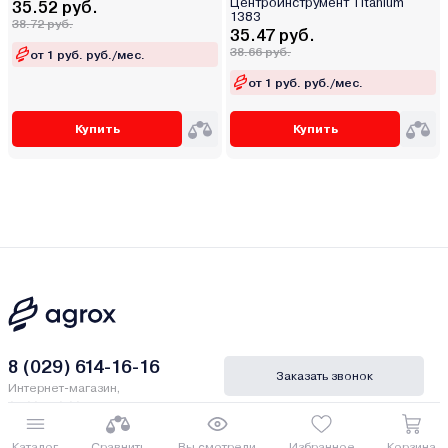
Центроинструмент Titanium
35.52 руб.
1383
38.72 руб.
35.47 руб.
38.66 руб.
от 1 руб. руб./мес.
от 1 руб. руб./мес.
Купить
Купить
8 (029) 614-16-16
Заказать звонок
Интернет-магазин,
09:00 - 20:00 ежедневно
8 (017) 310-16-16
Написать нам
Каталог
Сравнить
Вы смотрели
Избранное
Корзина