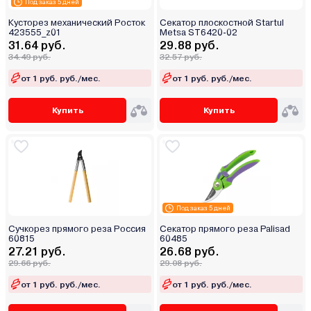
Под заказ 5 дней
Кусторез механический Росток
Секатор плоскостной Startul
423555_z01
Metsa ST6420-02
31.64 руб.
29.88 руб.
34.49 руб.
32.57 руб.
от 1 руб. руб./мес.
от 1 руб. руб./мес.
Купить
Купить
Под заказ 5 дней
Сучкорез прямого реза Россия
Секатор прямого реза Palisad
60815
60485
27.21 руб.
26.68 руб.
29.66 руб.
29.08 руб.
от 1 руб. руб./мес.
от 1 руб. руб./мес.