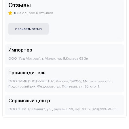
Отзывы
0
на основе 0 отзывов
Написать отзыв
Импортер
ООО “Гуд Моторс”, г. Минск, ул. Я.Коласа 63 3н
Производитель
ООО "МИР ИНСТРУМЕНТА". Россия, 142152, Московская обл.,
Подольский р-н, Федюково ул. Полевая, вл. 20, стр. 1.
Сервисный центр
ООО "БТМ Трейдинг", ул. Даумана, 23, оф. 63, 8 (029) 993-73-35