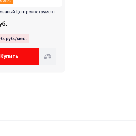
 5 дней
кованый Центроинструмент
уб.
.
уб. руб./мес.
Купить