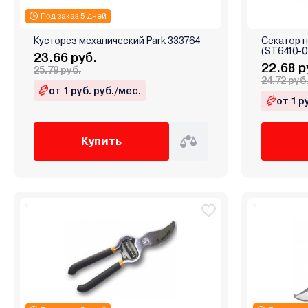
Под заказ 5 дней
Кусторез механический Park 333764
Секатор п
(ST6410-0
23.66 руб.
22.68 р
25.79 руб.
24.72 руб
от 1 руб. руб./мес.
от 1 р
Купить