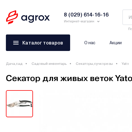
8 (029) 614-16-16
Интернет-магазин
По
Каталог товаров
О нас
Акции
Дача,сад
Садовый инвентарь
Секаторы,сучкорезы
Yato
Секатор для живых веток Yat