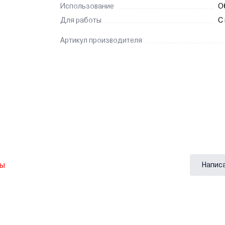
Использование
О
Для работы
С
Артикул производителя
вы
Напис