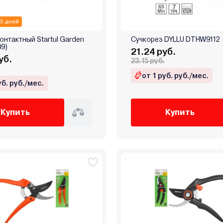
 5 дней
онтактный Startul Garden
Сучкорез DYLLU DTHW9112
9)
21.24 руб.
уб.
23.15 руб.
от 1 руб. руб./мес.
уб. руб./мес.
Купить
Купить