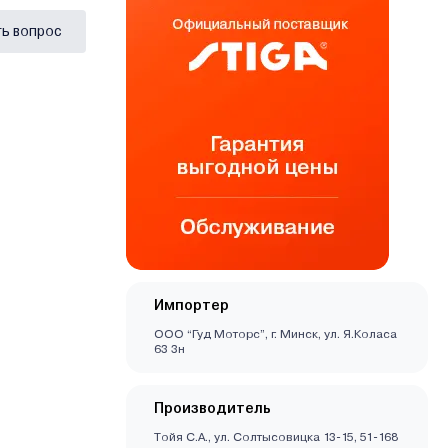
ь вопрос
Импортер
ООО “Гуд Моторс”, г. Минск, ул. Я.Коласа
63 3н
Производитель
Тойя С.А., ул. Солтысовицка 13-15, 51-168