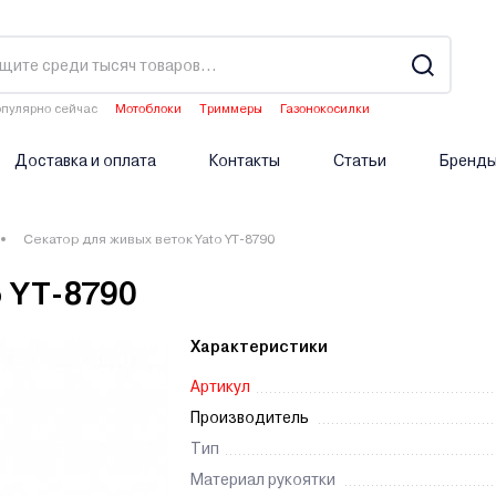
пулярно сейчас
Мотоблоки
Триммеры
Газонокосилки
Водонагреватели
Опрыскиватели аккумуляторные
Доставка и оплата
Контакты
Статьи
Бренд
Секатор для живых веток Yato YT-8790
o YT-8790
Характеристики
Артикул
Производитель
Тип
Материал рукоятки