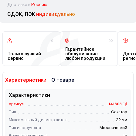
Доставка в
Россию
СДЭК, ПЭК
индивидуально
01
02
Гарантийное
Только лучший
обслуживание
Доста
сервис
любой продукции
регио
Характеристики
О товаре
Характеристики
Артикул
141808
Тип
Секатор
Максимальный диаметр веток
22 мм
Тип инструмента
Механический
Возвратная пружина
да