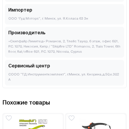
Импортер
ООО “Гуд Моторс”, г. Минск, ул. Я.Коласа 63 3н
Производитель
«Скипфайр Лимитед» Романов, 2, Тлейс Тауер, 6 этаж, офис 601,
P.C.1070, Никосия, Кипр / "Skipfire LTD" Romanou, 2, Tlais Tower, 6th
floor, flat/office 601, P.C.1070, Nicosia, Cyprus
Сервисный центр
СООО "ТД Инструменткомплект", г.Минск, ул. Кнорина,д.50,к.302
А
Похожие товары