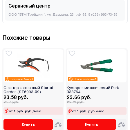
Сервисный центр
ООО "БТМ Трейдинг", ул. Даумана, 23, оф. 63, 8 (029) 993-73-35
Похожие товары
Под заказ 5 дней
Под заказ 5 дней
Секатор контактный Startul
Кусторез механический Park
Garden (ST6093-09)
333764
23.58 руб.
23.66 руб.
25.7 руб.
25.79 руб.
от 1 руб. руб./мес.
от 1 руб. руб./мес.
Купить
Купить