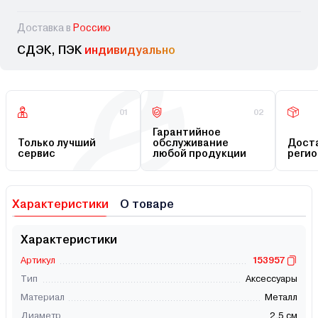
Доставка в
Россию
СДЭК, ПЭК
индивидуально
01
02
Гарантийное
Только лучший
обслуживание
Доста
сервис
любой продукции
регио
Характеристики
О товаре
Характеристики
Артикул
153957
Тип
Аксессуары
Материал
Металл
Диаметр
2.5 см