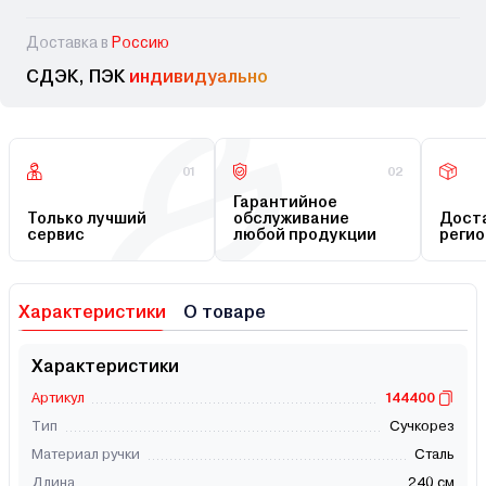
Доставка в
Россию
СДЭК, ПЭК
индивидуально
01
02
Гарантийное
Только лучший
обслуживание
Доста
сервис
любой продукции
регио
Характеристики
О товаре
Характеристики
Артикул
144400
Тип
Сучкорез
Материал ручки
Сталь
Длина
240 см