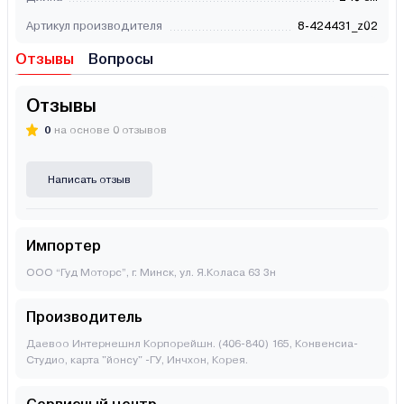
Артикул производителя
8-424431_z02
Отзывы
Вопросы
Отзывы
0
на основе 0 отзывов
Написать отзыв
Импортер
ООО “Гуд Моторс”, г. Минск, ул. Я.Коласа 63 3н
Производитель
Даевоо Интернешнл Корпорейшн. (406-840) 165, Конвенсиа-
Студио, карта "йонсу" -ГУ, Инчхон, Корея.