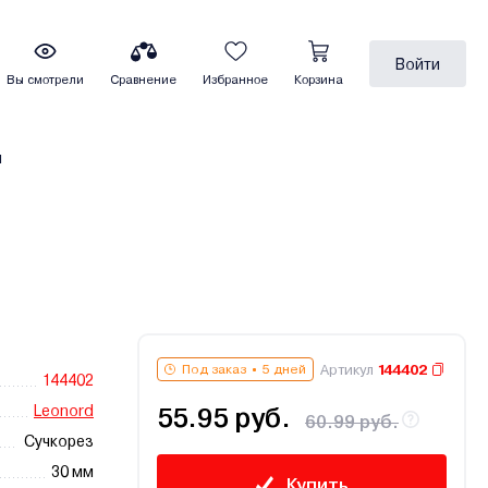
Войти
Вы смотрели
Сравнение
Избранное
Корзина
ы
Артикул
144402
Под заказ
5 дней
144402
Leonord
55.95 руб.
60.99 руб.
Сучкорез
30 мм
Купить