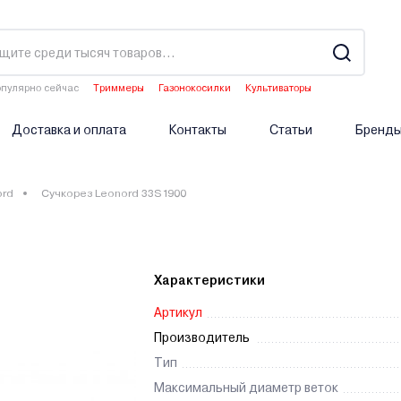
пулярно сейчас
Триммеры
Газонокосилки
Культиваторы
Водонагреватели
Двигатели мотоблоков
Доставка и оплата
Контакты
Статьи
Бренд
ord
Сучкорез Leonord 33S1900
Характеристики
Артикул
Производитель
Тип
Максимальный диаметр веток