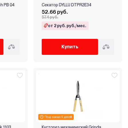
ch PB 04
Секатор DYLLU DTPR2E34
52.66 руб.
57.4 руб.
от 2 руб. руб./мес.
Купить
Под заказ 5 дней
k 1103
Кусторез механический Grinda