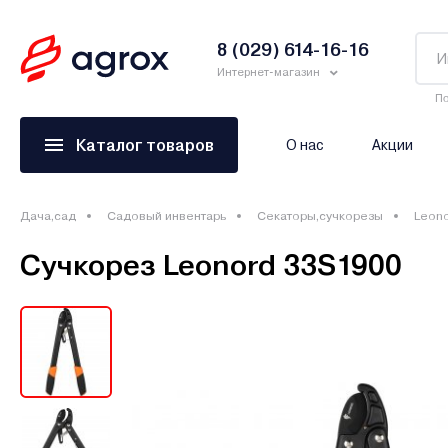
8 (029) 614-16-16
Интернет-магазин
По
Каталог товаров
О нас
Акции
Дача,сад
Садовый инвентарь
Секаторы,сучкорезы
Leon
Сучкорез Leonord 33S1900