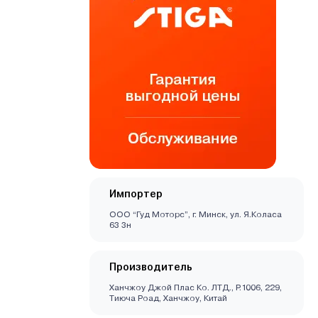
Импортер
ООО “Гуд Моторс”, г. Минск, ул. Я.Коласа
63 3н
Производитель
Ханчжоу Джой Плас Ко. ЛТД., Р.1006, 229,
Тиюча Роад, Ханчжоу, Китай