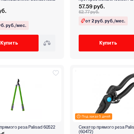
57.59 руб.
уб.
62.77 руб.
.
от 2 руб. руб./мес.
уб. руб./мес.
Купить
Купить
Под заказ 5 дней
прямого реза Palisad 60522
Секатор прямого реза Pali
(60472)