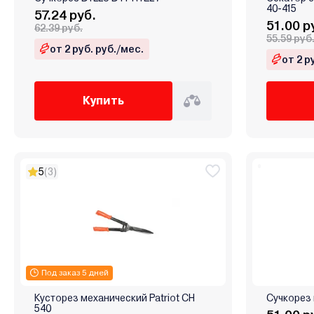
40-415
57.24 руб.
51.00 р
62.39 руб.
55.59 руб
от 2 руб. руб./мес.
от 2 р
Купить
5
(3)
Под заказ 5 дней
Кусторез механический Patriot CH
Сучкорез 
540