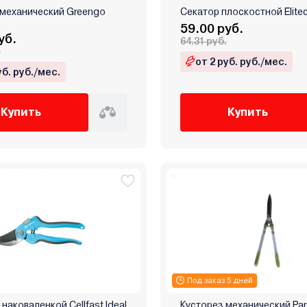
 механический Greengo
Секатор плоскостной Elite
59.00 руб.
уб.
64.31 руб.
.
от 2 руб. руб./мес.
уб. руб./мес.
Купить
Купить
Под заказ 5 дней
 наковаленкой Cellfast Ideal
Кусторез механический Par