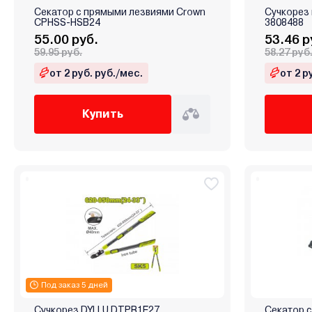
Секатор с прямыми лезвиями Crown
Сучкорез
CPHSS-HSB24
3808488
55.00 руб.
53.46 р
59.95 руб.
58.27 руб
от 2 руб. руб./мес.
от 2 р
Купить
Под заказ 5 дней
Сучкорез DYLLU DTPR1E27
Секатор с