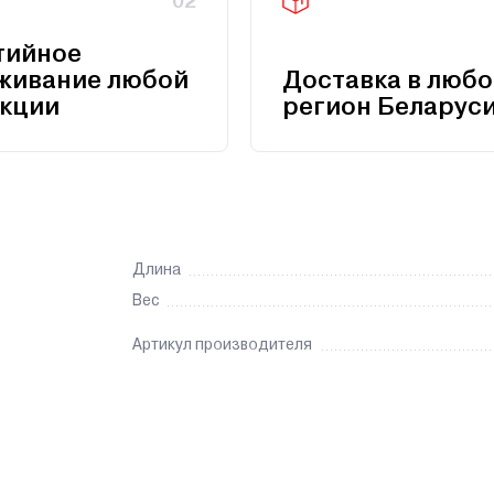
02
тийное
живание любой
Доставка в любо
кции
регион Беларус
Длина
Вес
Артикул производителя