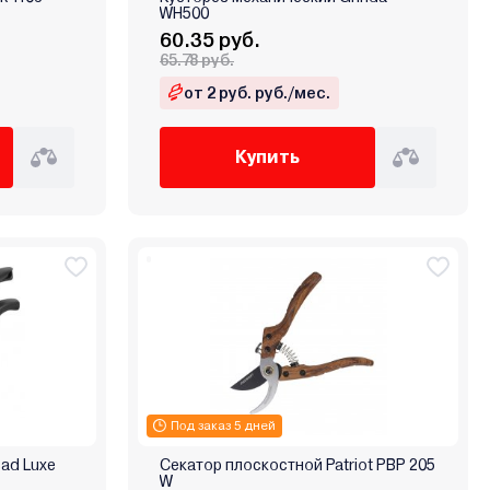
WH500
60.35 руб.
65.78 руб.
от 2 руб. руб./мес.
Купить
Под заказ 5 дней
sad Luxe
Секатор плоскостной Patriot PBP 205
W