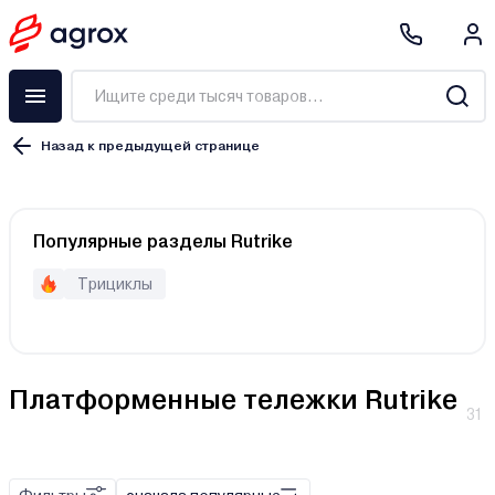
Назад к предыдущей странице
платформенная
Популярные разделы Rutrike
ручная
гидравлическая
Трициклы
ручной
электронный
Платформенные тележки Rutrike
31
электрический