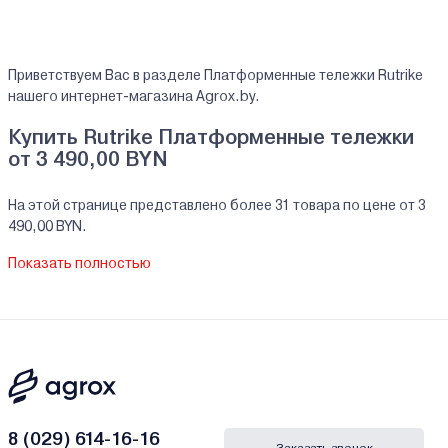
Приветствуем Вас в разделе Платформенные тележки Rutrike
нашего интернет-магазина Agrox.by.
Купить Rutrike Платформенные тележки
от 3 490,00 BYN
На этой странице представлено более 31 товара по цене от 3
490,00 BYN.
На все реализуемые товары производителя Rutrike мы
Показать полностью
предоставляем официальную гарантию.
Платформенные тележки Rutrike купить в
кредит/рассрочку
В нашем интернет-магазине Вы можете приобристи товары
Rutrike за наличный и безналичный расчет. А также в кредит,
рассрочку и лизинг - у нас только самые выгодные условия от
ведущих банков Беларуси.
8 (029) 614-16-16