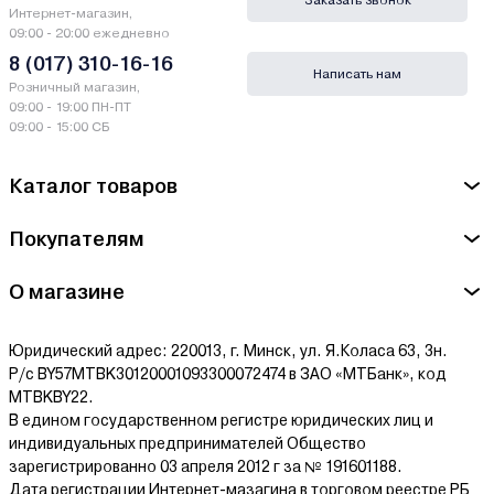
Заказать звонок
Интернет-магазин,
Гарантии и сервис - Платформенные тележки
09:00 - 20:00 ежедневно
Rutrike
8 (017) 310-16-16
Написать нам
Розничный магазин,
Производитель Rutrike - Китай
09:00 - 19:00 ПН-ПТ
09:00 - 15:00 СБ
Сервисный центр Rutrike - ООО "Кузьмин и компания" г. Минск,
ул. Пинская, д.16, пом. 1Н
Каталог товаров
Ознакомиться с условиями оплаты и доставки товара можно
здесь.
Покупателям
О магазине
Юридический адрес: 220013, г. Минск, ул. Я.Коласа 63, 3н.
Р/с BY57MTBK30120001093300072474 в ЗАО «МТБанк», код
MTBKBY22.
В едином государственном регистре юридических лиц и
индивидуальных предпринимателей Общество
зарегистрированно 03 апреля 2012 г за № 191601188.
Дата регистрации Интернет-мазагина в торговом реестре РБ