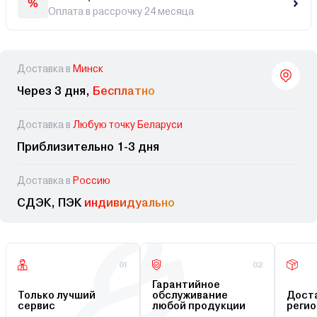
Оплата в рассрочку 24 месяца
Доставка в
Минск
Через 3 дня,
Бесплатно
Доставка в
Любую точку Беларуси
Приблизительно 1-3 дня
Доставка в
Россию
СДЭК, ПЭК
индивидуально
01
02
Гарантийное
Только лучший
обслуживание
Доста
сервис
любой продукции
регио