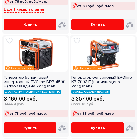
от 76 руб. руб./мес.
от 83 руб. руб./мес.
Еще 1 комплектация
Купить
Купить
Под заказ 3 дня
Под заказ 3 дня
Генератор бензиновый
Генератор бензиновый EVOline
инверторный EVOline BPB 4500
KB 7003 E (произведено
E (произведено Zongshen)
Zongshen)
ДОСТАВИМ ПО МИНСКУ БЕСПЛАТНО
СОСЕД ОБЗАВИДУЕТСЯ
3 160.00 руб.
3 357.00 руб.
3444.4 руб.
3659.13 руб.
от 78 руб. руб./мес.
от 83 руб. руб./мес.
Купить
Купить