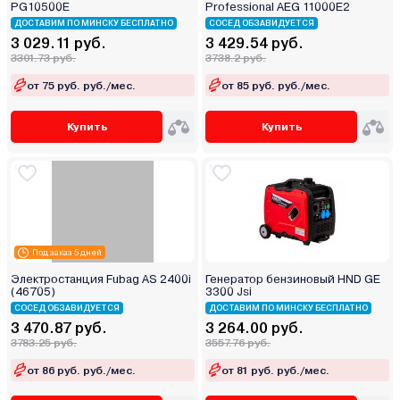
PG10500E
Professional AEG 11000E2
ДОСТАВИМ ПО МИНСКУ БЕСПЛАТНО
СОСЕД ОБЗАВИДУЕТСЯ
3 029.11 руб.
3 429.54 руб.
3301.73 руб.
3738.2 руб.
от 75 руб. руб./мес.
от 85 руб. руб./мес.
Купить
Купить
Под заказ 5 дней
Электростанция Fubag AS 2400i
Генератор бензиновый HND GE
(46705)
3300 Jsi
СОСЕД ОБЗАВИДУЕТСЯ
ДОСТАВИМ ПО МИНСКУ БЕСПЛАТНО
3 470.87 руб.
3 264.00 руб.
3783.25 руб.
3557.76 руб.
от 86 руб. руб./мес.
от 81 руб. руб./мес.