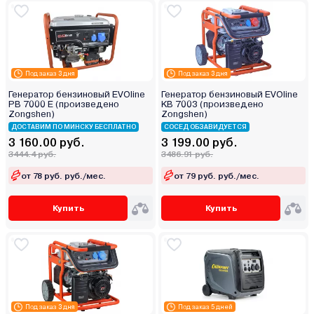
Под заказ 3 дня
Под заказ 3 дня
Генератор бензиновый EVOline
Генератор бензиновый EVOline
PB 7000 E (произведено
KB 7003 (произведено
Zongshen)
Zongshen)
ДОСТАВИМ ПО МИНСКУ БЕСПЛАТНО
СОСЕД ОБЗАВИДУЕТСЯ
3 160.00 руб.
3 199.00 руб.
3444.4 руб.
3486.91 руб.
от 78 руб. руб./мес.
от 79 руб. руб./мес.
Купить
Купить
Под заказ 3 дня
Под заказ 5 дней