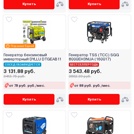
Купить
Купить
Под заказ 5 дней
Генератор бензиновый
Генератор TSS (ТСС) SGG
инверторный DYLLU DTGEAB11
8000EH3NUA (160017)
СОСЕД ОБЗАВИДУЕТСЯ
БЕСТСЕЛЛЕР ГОДА
3 131.88 руб.
3 543.48 руб.
3413.75 руб.
3862.39 руб.
от 78 руб. руб./мес.
от 88 руб. руб./мес.
Купить
Купить