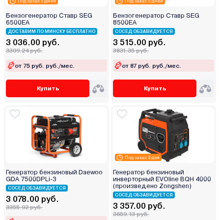
Под заказ 5 дней
Под заказ 5 дней
Бензогенератор Ставр SEG
Бензогенератор Ставр SEG
6500EA
8500EA
ДОСТАВИМ ПО МИНСКУ БЕСПЛАТНО
СОСЕД ОБЗАВИДУЕТСЯ
3 036.00 руб.
3 515.00 руб.
3309.24 руб.
3831.35 руб.
от 75 руб. руб./мес.
от 87 руб. руб./мес.
Купить
Купить
Под заказ 3 дня
Генератор бензиновый Daewoo
Генератор бензиновый
GDA 7500DPLi-3
инверторный EVOline BQH 4000
(произведено Zongshen)
СОСЕД ОБЗАВИДУЕТСЯ
СОСЕД ОБЗАВИДУЕТСЯ
3 078.00 руб.
3 357.00 руб.
3355.02 руб.
3659.13 руб.