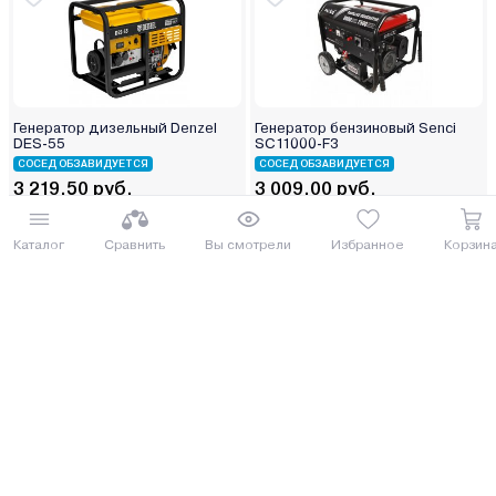
Генератор дизельный Denzel
Генератор бензиновый Senci
DES-55
SC11000-F3
СОСЕД ОБЗАВИДУЕТСЯ
СОСЕД ОБЗАВИДУЕТСЯ
3 219.50 руб.
3 009.00 руб.
3509.26 руб.
3279.81 руб.
от 80 руб. руб./мес.
от 75 руб. руб./мес.
Каталог
Сравнить
Вы смотрели
Избранное
Корзин
Купить
Купить