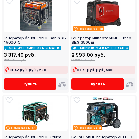
Под заказ 5 дней
Генератор бензиновый Kabin KB
Генератор инверторный Ставр
15000 IО
SEG 3800Ei
ДОСТАВИМ ПО МИНСКУ БЕСПЛАТНО
ДОСТАВИМ ПО МИНСКУ БЕСПЛАТНО
3 317.40 руб.
2 993.00 руб.
3615.97 руб.
3262.37 руб.
от 82 руб. руб./мес.
от 74 руб. руб./мес.
Купить
Купить
Под заказ 5 дней
Под заказ 3 дня
Генератор бензиновый Sturm
Бензиновый генератор ALTECO