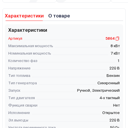
Характеристики
О товаре
Характеристики
Артикул
5864
Максимальная мощность
8 кВт
Номинальная мощность
7 кВт
Количество фаз
1
Напряжение
220 В
Тип топлива
Бензин
Тип генератора
Синхронный
Запуск
Ручной, Электрический
Тип двигателя
4-х тактный
Функция сварки
Нет
Исполнение
Открытое
Эл.выходы
220 В
Частота переменного тока
50 Гц