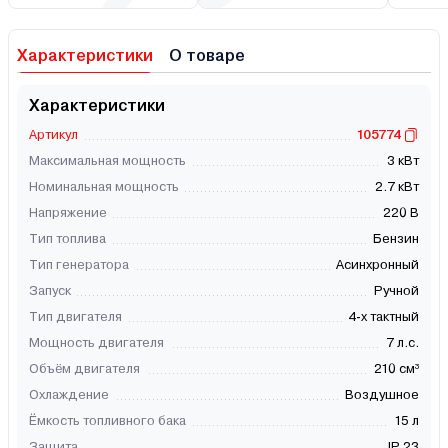
Характеристики
О товаре
Характеристики
Артикул
105774
Максимальная мощность
3 кВт
Номинальная мощность
2.7 кВт
Напряжение
220 В
Тип топлива
Бензин
Тип генератора
Асинхронный
Запуск
Ручной
Тип двигателя
4-х тактный
Мощность двигателя
7 л.с.
Объём двигателя
210 см³
Охлаждение
Воздушное
Ёмкость топливного бака
15 л
Защита
IP 23