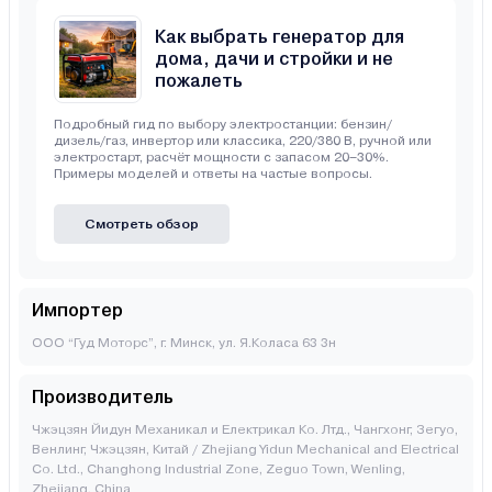
Как выбрать генератор для
дома, дачи и стройки и не
пожалеть
Подробный гид по выбору электростанции: бензин/
дизель/газ, инвертор или классика, 220/380 В, ручной или
электростарт, расчёт мощности с запасом 20–30%.
Примеры моделей и ответы на частые вопросы.
Смотреть обзор
Импортер
ООО “Гуд Моторс”, г. Минск, ул. Я.Коласа 63 3н
Производитель
Чжэцзян Йидун Механикал и Електрикал Ко. Лтд., Чангхонг, Зегуо,
Венлинг, Чжэцзян, Китай / Zhejiang Yidun Mechanical and Electrical
Co. Ltd., Changhong Industrial Zone, Zeguo Town, Wenling,
Zhejiang, China