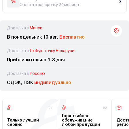
Оплата в рассрочку 24 месяца
Доставка в
Минск
В понедельник 10 авг,
Бесплатно
Доставка в
Любую точку Беларуси
Приблизительно 1-3 дня
Доставка в
Россию
СДЭК, ПЭК
индивидуально
01
02
Гарантийное
Только лучший
обслуживание
Доста
сервис
любой продукции
регио