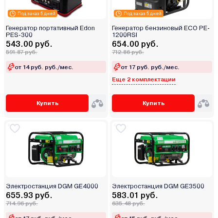
Под заказ 5 дней
Под заказ 5 дней
Генератор портативный Edon
Генератор бензиновый ECO PE-
PES-300
1200RSI
543.00 руб.
654.00 руб.
591.87 руб.
712.86 руб.
от 14 руб. руб./мес.
от 17 руб. руб./мес.
Еще 2 комплектации
Купить
Купить
Электростанция DGM GE4000
Электростанция DGM GE3500
655.93 руб.
583.01 руб.
714.96 руб.
635.48 руб.