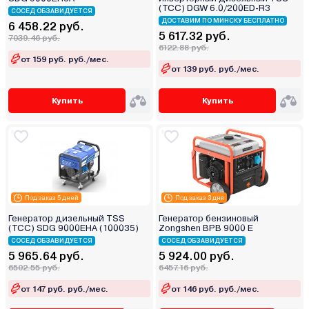
(ТСС) DGW 6.0/200ED-R3
СОСЕД ОБЗАВИДУЕТСЯ
ДОСТАВИМ ПО МИНСКУ БЕСПЛАТНО
6 458.22 руб.
5 617.32 руб.
7039.46 руб.
6122.88 руб.
от 159 руб. руб./мес.
от 139 руб. руб./мес.
Купить
Купить
Под заказ 5 дней
Под заказ 3 дня
Генератор дизельный TSS
Генератор бензиновый
(ТСС) SDG 9000EHA (100035)
Zongshen BPB 9000 E
СОСЕД ОБЗАВИДУЕТСЯ
СОСЕД ОБЗАВИДУЕТСЯ
5 965.64 руб.
5 924.00 руб.
6502.55 руб.
6457.16 руб.
от 147 руб. руб./мес.
от 146 руб. руб./мес.