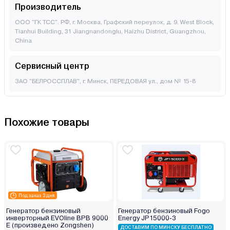
Производитель
ООО "ГК ТСС". РФ, г. Москва, Графский переулок, д. 9. West Block,
Tianhui Building, 31 Jiangnandonglu, Haizhu District, Guangzhou,
China
Сервисный центр
ЗАО "БЕЛРОССПЛАВ", г. Минск, ПЕРЕДОВАЯ ул., дом № 15-8
Похожие товары
Под заказ 3 дня
Генератор бензиновый
Генератор бензиновый Fogo
инверторный EVOline BPB 9000
Energy JP15000-3
E (произведено Zongshen)
ДОСТАВИМ ПО МИНСКУ БЕСПЛАТНО