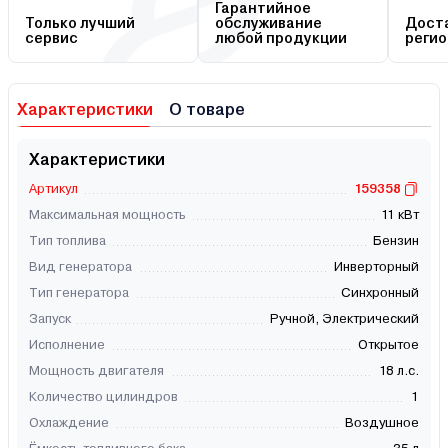
Гарантийное
Только лучший
обслуживание
Доста
сервис
любой продукции
регио
Характеристики
О товаре
Характеристики
Артикул
159358
Максимальная мощность
11 кВт
Тип топлива
Бензин
Вид генератора
Инверторный
Тип генератора
Синхронный
Запуск
Ручной, Электрический
Исполнение
Открытое
Мощность двигателя
18 л.с.
Количество цилиндров
1
Охлаждение
Воздушное