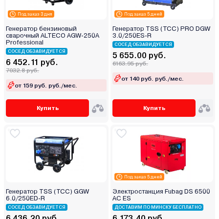
Под заказ 3 дня
Под заказ 5 дней
Генератор бензиновый
Генератор TSS (ТСС) PRO DGW
сварочный ALTECO AGW-250A
3.0/250ES-R
Professional
СОСЕД ОБЗАВИДУЕТСЯ
СОСЕД ОБЗАВИДУЕТСЯ
5 655.00 руб.
6 452.11 руб.
6163.95 руб.
7032.8 руб.
от 140 руб. руб./мес.
от 159 руб. руб./мес.
Купить
Купить
Под заказ 5 дней
Генератор TSS (ТСС) GGW
Электростанция Fubag DS 6500
6.0/250ED-R
AC ES
СОСЕД ОБЗАВИДУЕТСЯ
ДОСТАВИМ ПО МИНСКУ БЕСПЛАТНО
6 436.20 руб.
6 173.40 руб.