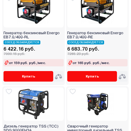
Генератор бензиновый Energo
Генератор бензиновый Energo
EB7.0/400-RL
EB7.0/400-RE
СОСЕД ОБЗАВИДУЕТСЯ
СОСЕД ОБЗАВИДУЕТСЯ
6 422.16 руб.
6 683.70 руб.
7000.15 руб.
7285.23 руб.
от 159 руб. руб./мес.
от 165 руб. руб./мес.
Купить
Купить
Дизель генератор TSS (ТСС)
Сварочный генератор
SDG 9000EH3A
инверторный дизельный TSS