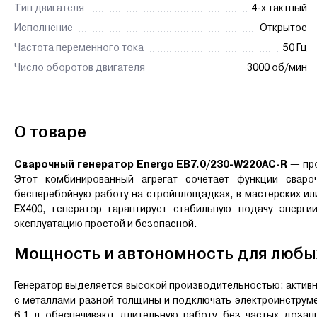
Тип двигателя
4-х тактный
Исполнение
Открытое
Частота переменного тока
50 Гц
Число оборотов двигателя
3000 об/мин
О товаре
Сварочный генератор Energo EB7.0/230-W220AC-R
— пр
Этот комбинированный агрегат сочетает функции свароч
бесперебойную работу на стройплощадках, в мастерских 
EX400, генератор гарантирует стабильную подачу энерги
эксплуатацию простой и безопасной.
Мощность и автономность для любы
Генератор выделяется высокой производительностью: активн
с металлами разной толщины и подключать электроинструме
6,1 л обеспечивают длительную работу без частых дозап