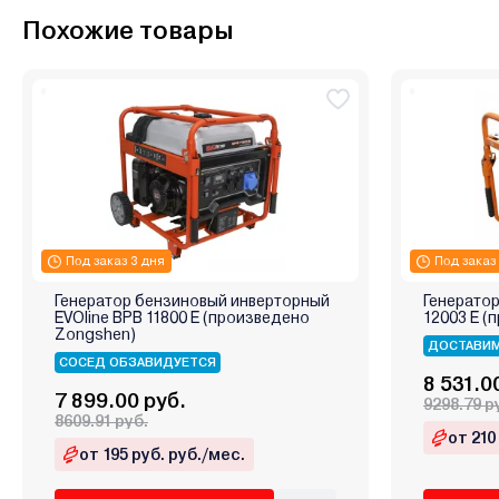
Похожие товары
Под заказ 3 дня
Под заказ
Генератор бензиновый инверторный
Генератор
EVOline BPB 11800 E (произведено
12003 E (
Zongshen)
ДОСТАВИМ
СОСЕД ОБЗАВИДУЕТСЯ
8 531.0
7 899.00 руб.
9298.79 р
8609.91 руб.
от 210
от 195 руб. руб./мес.