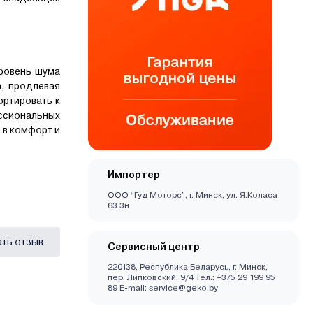
уровень шума
а, продлевая
ортировать к
ессиональных
 в комфорт и
Импортер
ООО “Гуд Моторс”, г. Минск, ул. Я.Коласа
63 3н
ать отзыв
Сервисный центр
220138, Республика Беларусь, г. Минск,
пер. Липковский, 9/4 Тел.: +375 29 199 95
89 E-mail: service@geko.by