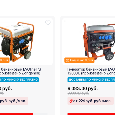
 3 дня
Под заказ 3 дня
 бензиновый EVOline PB
Генератор бензиновый EVOl
произведено Zongshen)
12000 E (произведено Zon
 ПО МИНСКУ БЕСПЛАТНО
ДОСТАВИМ ПО МИНСКУ БЕСПЛ
0 руб.
9 083.00 руб.
уб.
9900.47 руб.
 руб. руб./мес.
от 224 руб. руб./мес.