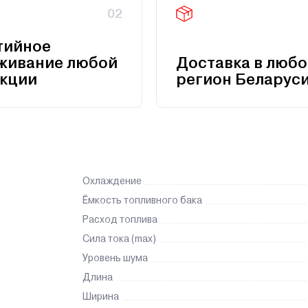
02
тийное
живание любой
Доставка в любо
кции
регион Беларус
Охлаждение
Ёмкость топливного бака
Расход топлива
Сила тока (max)
Уровень шума
Длина
Ширина