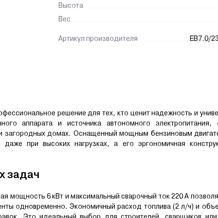
Высота
Вес
Артикул производителя
EB7.0/2
офессиональное решение для тех, кто ценит надежность и унив
ного аппарата и источника автономного электропитания, 
или загородных домах. Оснащенный мощным бензиновым двигат
и даже при высоких нагрузках, а его эргономичная констру
х задач
ая мощность 6 кВт и максимальный сварочный ток 220 А позвол
нты одновременно. Экономичный расход топлива (2 л/ч) и объ
равок. Это идеальный выбор для строителей, сварщиков или