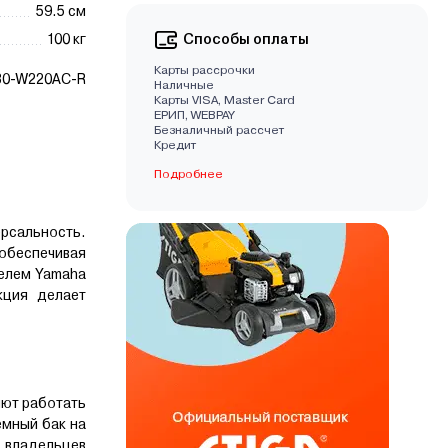
59.5 см
100 кг
Способы оплаты
Карты рассрочки
30-W220АC-R
Наличные
Карты VISA, Master Card
EРИП, WEBPAY
Безналичный рассчет
Кредит
Подробнее
ерсальность.
обеспечивая
елем Yamaha
кция делает
яют работать
емный бак на
 владельцев