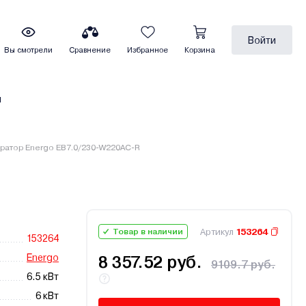
Войти
Вы смотрели
Сравнение
Избранное
Корзина
ы
ратор Energo EB7.0/230-W220АC-R
Артикул
153264
Товар в наличии
153264
Energo
8 357.52 руб.
9109.7 руб.
6.5 кВт
6 кВт