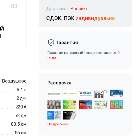
03
Доставка в
Россию
СДЭК, ПЭК
индивидуально
й
и
Гарантия
Гарантия на данный товар составляет
2
года
Воздушное
Рассрочка
6.1 л
2 л/ч
220 А
73 дБ
83.5 см
Подробнее
55 см