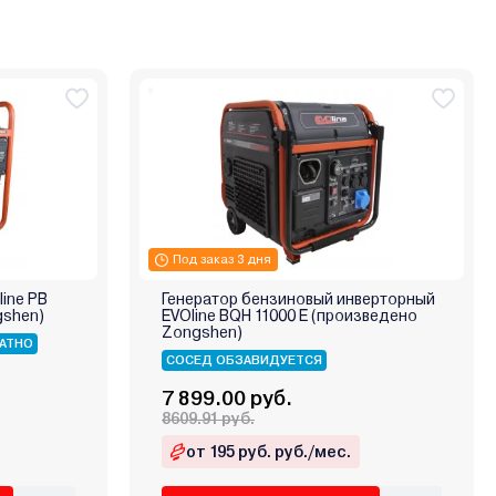
Под заказ 3 дня
ine PB
Генератор бензиновый инверторный
gshen)
EVOline BQH 11000 E (произведено
Zongshen)
АТНО
СОСЕД ОБЗАВИДУЕТСЯ
7 899.00 руб.
8609.91 руб.
от 195 руб. руб./мес.