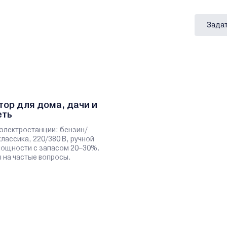
Задат
тор для дома, дачи и
еть
электростанции: бензин/
классика, 220/380 В, ручной
 мощности с запасом 20–30%.
 на частые вопросы.