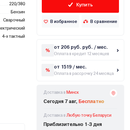
220/380
Купить
Бензин
Сварочный
В избранное
В сравнение
ектрический
4-х тактный
от 206 руб. руб. / мес.
Оплата в кредит 12 месяцев
от 1519 / мес.
Оплата в рассрочку 24 месяца
Доставка в
Минск
Сегодня 7 авг,
Бесплатно
Доставка в
Любую точку Беларуси
Приблизительно 1-3 дня