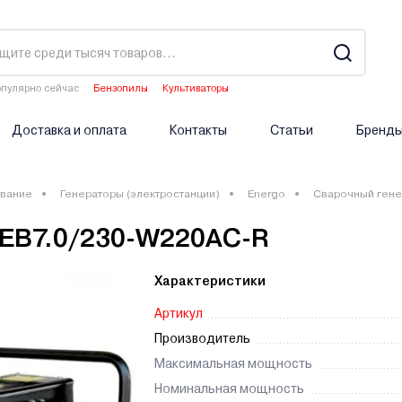
пулярно сейчас
Бензопилы
Культиваторы
Двигатели мотоблоков
Аэраторы
Опрыскиватели аккумуляторные
Доставка и оплата
Контакты
Статьи
Бренд
вание
Генераторы (электростанции)
Energo
Сварочный гене
 EB7.0/230-W220АC-R
Характеристики
Артикул
Производитель
Максимальная мощность
Номинальная мощность