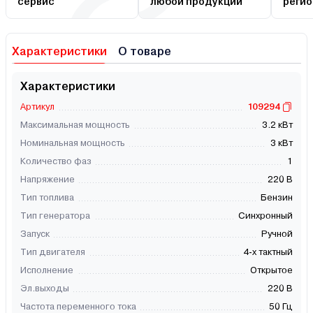
сервис
любой продукции
регио
Характеристики
О товаре
Характеристики
Артикул
109294
Максимальная мощность
3.2 кВт
Номинальная мощность
3 кВт
Количество фаз
1
Напряжение
220 В
Тип топлива
Бензин
Тип генератора
Синхронный
Запуск
Ручной
Тип двигателя
4-х тактный
Исполнение
Открытое
Эл.выходы
220 В
Частота переменного тока
50 Гц