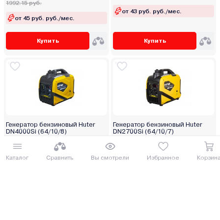
1992.15 руб.
от 43 руб. руб./мес.
от 45 руб. руб./мес.
Купить
Купить
Генератор бензиновый Huter
Генератор бензиновый Huter
DN4000Si (64/10/8)
DN2700Si (64/10/7)
ДОСТАВИМ ПО МИНСКУ БЕСПЛАТНО
СОСЕД ОБЗАВИДУЕТСЯ
1 748.42 руб.
1 626.00 руб.
Каталог
Сравнить
Вы смотрели
Избранное
Корзин
1905.78 руб.
1772.34 руб.
от 44 руб. руб./мес.
от 41 руб. руб./мес.
Купить
Купить