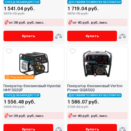
СОСЕД ОБЗАВИДУЕТСЯ
ДОСТАВИМ ПО МИНСКУ БЕСПЛАТНО
1 541.04 руб.
1 719.04 руб.
1679.73 руб.
1873.75 руб.
от 38 руб. руб./мес.
от 43 руб. руб./мес.
Купить
Купить
Под заказ 5 дней
Генератор бензиновый Hyundai
Генератор бензиновый Verton
HHY 3020F
Power GG6500
СОСЕД ОБЗАВИДУЕТСЯ
ДОСТАВИМ ПО МИНСКУ БЕСПЛАТНО
1 556.48 руб.
1 586.07 руб.
1696.56 руб.
1728.82 руб.
от 39 руб. руб./мес.
от 40 руб. руб./мес.
Купить
Купить