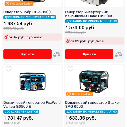
Под заказ 5 дней
Генератор Зубр СБИ-3900
Генератор инверторный
бензиновый Eland LX2500Si
ДОСТАВИМ ПО МИНСКУ БЕСПЛАТНО
ДОСТАВИМ ПО МИНСКУ БЕСПЛАТНО
1 687.54 руб.
1 574.00 руб.
1839.42 руб.
1715.66 руб.
от 42 руб. руб./мес.
от 39 руб. руб./мес.
Купить
Купить
Под заказ 3 дня
Бензиновый генератор FoxWeld
Бензиновый генератор Stalker
Varteg G6500 E
SPG 6500
СОСЕД ОБЗАВИДУЕТСЯ
ДОСТАВИМ ПО МИНСКУ БЕСПЛАТНО
1 731.47 руб.
1 633.35 руб.
1887.3 руб.
1780.35 руб.