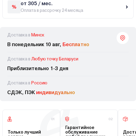
от 305 / мес.
Оплата в рассрочку 24 месяца
Доставка в
Минск
В понедельник 10 авг,
Бесплатно
Доставка в
Любую точку Беларуси
Приблизительно 1-3 дня
Доставка в
Россию
СДЭК, ПЭК
индивидуально
01
02
Гарантийное
Только лучший
обслуживание
Доста