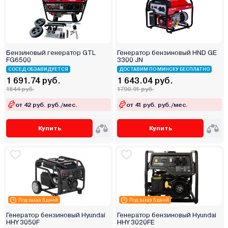
Бензиновый генератор GTL
Генератор бензиновый HND GE
FG6500
3300 JN
СОСЕД ОБЗАВИДУЕТСЯ
ДОСТАВИМ ПО МИНСКУ БЕСПЛАТНО
1 691.74 руб.
1 643.04 руб.
1844 руб.
1790.91 руб.
от 42 руб. руб./мес.
от 41 руб. руб./мес.
Купить
Купить
Под заказ 5 дней
Под заказ 5 дней
Генератор бензиновый Hyundai
Генератор бензиновый Hyundai
HHY 3050F
HHY 3020FE