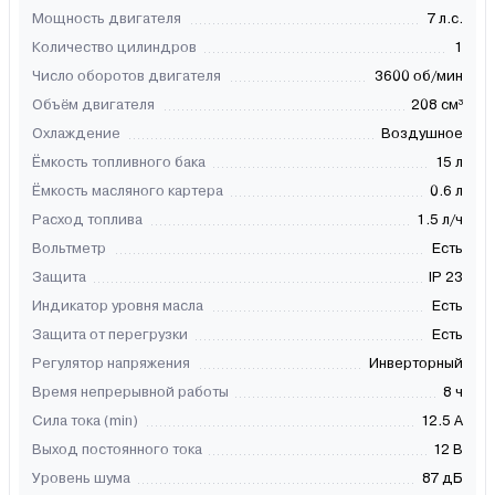
Мощность двигателя
7 л.с.
Количество цилиндров
1
Число оборотов двигателя
3600 об/мин
Объём двигателя
208 см³
Охлаждение
Воздушное
Ёмкость топливного бака
15 л
Ёмкость масляного картера
0.6 л
Расход топлива
1.5 л/ч
Вольтметр
Есть
Защита
IP 23
Индикатор уровня масла
Есть
Защита от перегрузки
Есть
Регулятор напряжения
Инверторный
Время непрерывной работы
8 ч
Сила тока (min)
12.5 А
Выход постоянного тока
12 В
Уровень шума
87 дБ