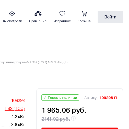
Войти
Вы смотрели
Сравнение
Избранное
Корзина
ы
тор инверторный TSS (TCC) SGG 4200Ei
Артикул
109298
Товар в наличии
109298
TSS (ТСС)
1 965.06 руб.
4.2 кВт
2141.92 руб.
3.8 кВт