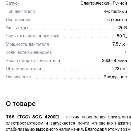
Запуск
Электрический, Ручной
Тип двигателя
4-х тактный
Исполнение
Открытое
Эл.выходы
220 В
Частота переменного тока
50 Гц
Мощность двигателя
7.5 л.с.
Количество цилиндров
1
Число оборотов двигателя
3600 об/мин
Объём двигателя
223 см³
Охлаждение
Воздушное
О товаре
TSS (TCC) SGG 4200Ei
- легкая переносная электрост
электростартером и запускается почти мгновенно нажати
стабилизацию выходного напряжения. Благодаря этому возм