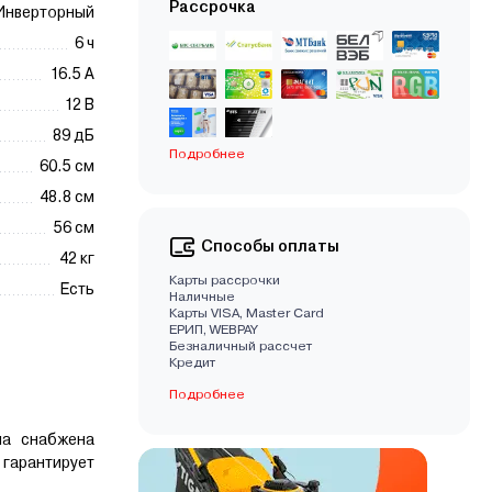
Рассрочка
Инверторный
6 ч
16.5 А
12 В
89 дБ
Подробнее
60.5 см
48.8 см
56 см
Способы оплаты
42 кг
Карты рассрочки
Есть
Наличные
Карты VISA, Master Card
EРИП, WEBPAY
Безналичный рассчет
Кредит
Подробнее
на снабжена
гарантирует