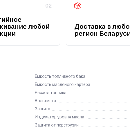
02
тийное
живание любой
Доставка в любо
кции
регион Беларус
Ёмкость топливного бака
Ёмкость масляного картера
Расход топлива
Вольтметр
Защита
Индикатор уровня масла
Защита от перегрузки