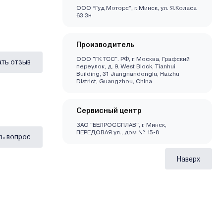
ООО “Гуд Моторс”, г. Минск, ул. Я.Коласа
63 3н
Производитель
ООО "ГК ТСС". РФ, г. Москва, Графский
ать отзыв
переулок, д. 9. West Block, Tianhui
Building, 31 Jiangnandonglu, Haizhu
District, Guangzhou, China
Сервисный центр
ЗАО "БЕЛРОССПЛАВ", г. Минск,
ПЕРЕДОВАЯ ул., дом № 15-8
ь вопрос
Наверх