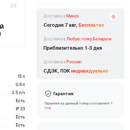
03
Доставка в
Минск
Сегодня 7 авг,
Бесплатно
й
и
Доставка в
Любую точку Беларуси
Приблизительно 1-3 дня
Доставка в
Россию
СДЭК, ПЭК
индивидуально
15 л
0.6 л
2.5 л/ч
Гарантия
Есть
Гарантия на данный товар составляет
1
год
IP 23
Есть
Есть