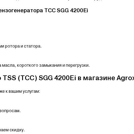
ензогенератора TCC SGG 4200Ei
.
и ротора и статора.
 масла, короткого замыкания и перегрузки.
TSS (TCC) SGG 4200Ei в магазине Agro
же к вашим услугам:
 вопросам.
ваем скидку.