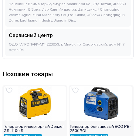
Чонгквинг Веима Агрикультурал Мачинери Ко., Лтд. Китай, 402260
Чонгквинг, Б Зона, Луо Ханг Индастри, Цзянцзинь / Chongqing
Weima Agricultural Machinery Co.,Ltd. China, 402260 Chongqing, B
Zone, LuoHuang Industry, Jiangjin Dist.
Сервисный центр
ОДО "АГРОПАРК-М", 220053, г. Минск, тр. Сморговский, дом № 7,
офис 94
Похожие товары
Генератор инверторный Denzel
Генератор бензиновый ECO PE-
GS-1100iS
2500RQi