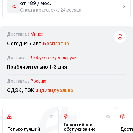
от 189 / мес.
Оплата в рассрочку 24 месяца
Доставка в
Минск
Сегодня 7 авг,
Бесплатно
Доставка в
Любую точку Беларуси
Приблизительно 1-3 дня
Доставка в
Россию
СДЭК, ПЭК
индивидуально
01
02
Гарантийное
Только лучший
обслуживание
Доста