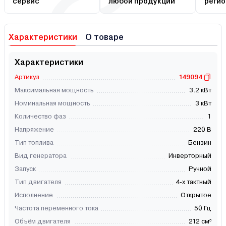
сервис
любой продукции
регио
Характеристики
О товаре
Характеристики
Артикул
149094
Максимальная мощность
3.2 кВт
Номинальная мощность
3 кВт
Количество фаз
1
Напряжение
220 В
Тип топлива
Бензин
Вид генератора
Инверторный
Запуск
Ручной
Тип двигателя
4-х тактный
Исполнение
Открытое
Частота переменного тока
50 Гц
Объём двигателя
212 см³