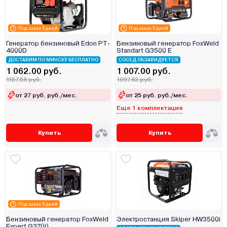
Под заказ 5 дней
Под заказ 5 дней
Генератор бензиновый Edon PT-
Бензиновый генератор FoxWeld
4000D
Standart G3500 E
ДОСТАВИМ ПО МИНСКУ БЕСПЛАТНО
СОСЕД ОБЗАВИДУЕТСЯ
1 062.00 руб.
1 007.00 руб.
1157.58 руб.
1097.63 руб.
от 27 руб. руб./мес.
от 25 руб. руб./мес.
Еще 1 комплектация
Купить
Купить
Под заказ 5 дней
Бензиновый генератор FoxWeld
Электростанция Skiper HW3500i
Expert G3700