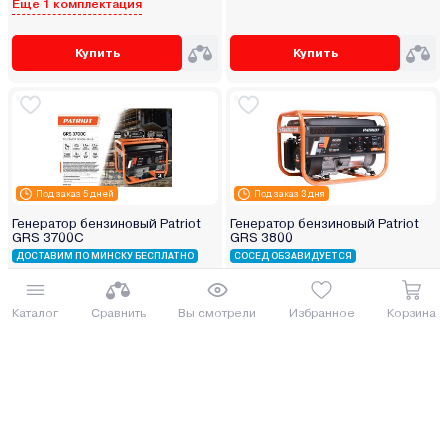
Еще 1 комплектация
Купить
Купить
Под заказ 5 дней
Под заказ 3 дня
Генератор бензиновый Patriot
Генератор бензиновый Patriot
GRS 3700C
GRS 3800
ДОСТАВИМ ПО МИНСКУ БЕСПЛАТНО
СОСЕД ОБЗАВИДУЕТСЯ
1 047.73 руб.
1 007.09 руб.
1142.03 руб.
1097.73 руб.
Каталог
Сравнить
Вы смотрели
Избранное
Корзина
от 26 руб. руб./мес.
от 25 руб. руб./мес.
Купить
Купить