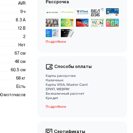
Рассрочка
AVR
9 ч
8.3 А
12 В
2
Подробнее
Нет
67 см
48 см
Способы оплаты
60.5 см
Карты рассрочки
68 кг
Наличные
Карты VISA, Master Card
Есть
EРИП, WEBPAY
Безналичный рассчет
00 моточасов
Кредит
Подробнее
Сертификаты