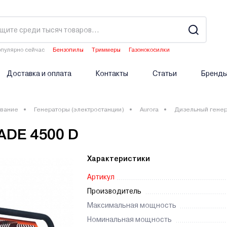
пулярно сейчас
Бензопилы
Триммеры
Газонокосилки
Двигатели мотоблоков
Аэраторы
Доставка и оплата
Контакты
Статьи
Бренд
вание
Генераторы (электростанции)
Aurora
Дизельный генер
ADE 4500 D
Характеристики
Артикул
Производитель
Максимальная мощность
Номинальная мощность