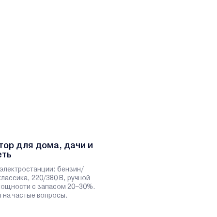
тор для дома, дачи и
еть
электростанции: бензин/
классика, 220/380 В, ручной
 мощности с запасом 20–30%.
 на частые вопросы.