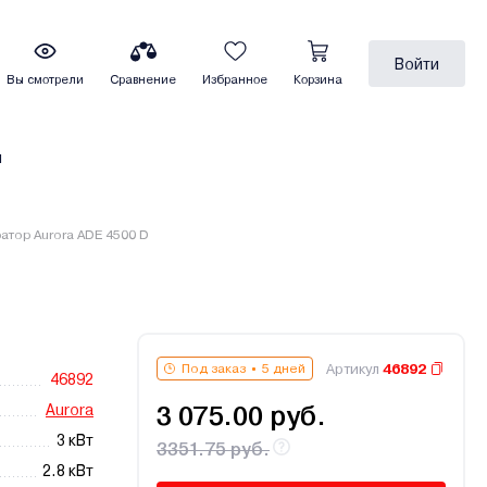
Войти
Вы смотрели
Сравнение
Избранное
Корзина
ы
атор Aurora ADE 4500 D
Артикул
46892
Под заказ
5 дней
46892
Aurora
3 075.00 руб.
3 кВт
3351.75 руб.
2.8 кВт