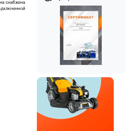
Она снабжена
одключенной