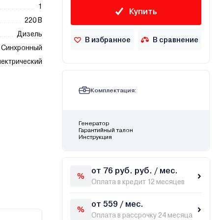
1
Купить
220 В
Дизель
В избранное
В сравнение
Синхронный
лектрический
Комплектация:
Генератор
Гарантийный талон
Инструкция
от 76 руб. руб. / мес.
Оплата в кредит 12 месяцев
от 559 / мес.
Оплата в рассрочку 24 месяца