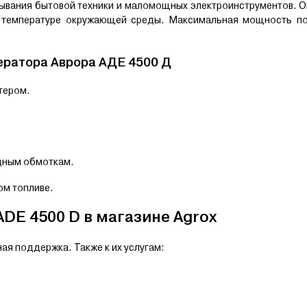
ывания бытовой техники и маломощных электроинструментов. 
ой температуре окружающей среды. Максимальная мощность п
ератора Аврора
AДE 4500 Д
тером.
дным обмоткам.
ом топливе.
DE 4500 D в магазине Agrox
я поддержка. Также к их услугам: