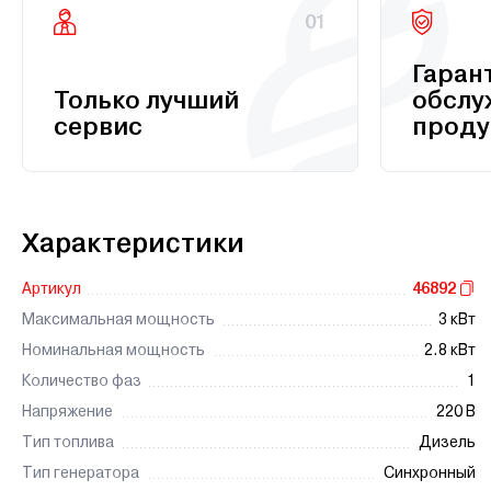
01
Гаран
Только лучший
обслу
сервис
проду
Характеристики
Артикул
46892
Максимальная мощность
3 кВт
Номинальная мощность
2.8 кВт
Количество фаз
1
Напряжение
220 В
Тип топлива
Дизель
Тип генератора
Синхронный