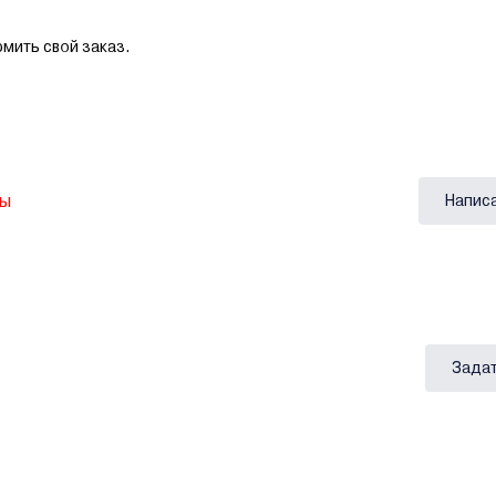
мить свой заказ.
вы
Напис
Задат