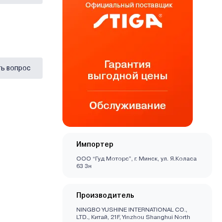
ь вопрос
Импортер
ООО “Гуд Моторс”, г. Минск, ул. Я.Коласа
63 3н
Производитель
NINGBO YUSHINE INTERNATIONAL CO.,
LTD., Китай, 21F, Yinzhou Shanghui North