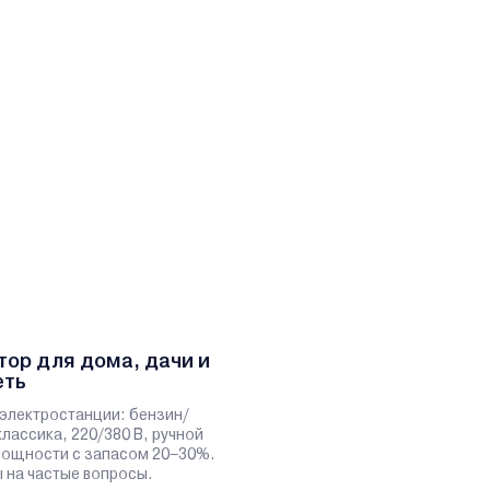
тор для дома, дачи и
еть
электростанции: бензин/
классика, 220/380 В, ручной
 мощности с запасом 20–30%.
 на частые вопросы.