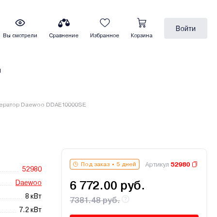
Войти
Вы смотрели
Сравнение
Избранное
Корзина
ы
нератор Daewoo DDAE10000SE
Артикул
52980
Под заказ
5 дней
52980
Daewoo
6 772.00 руб.
8 кВт
7381.48 руб.
7.2 кВт