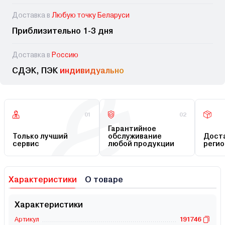
Доставка в
Любую точку Беларуси
Приблизительно 1-3 дня
Доставка в
Россию
СДЭК, ПЭК
индивидуально
01
02
Гарантийное
Только лучший
обслуживание
Доста
сервис
любой продукции
регио
Характеристики
О товаре
Характеристики
Артикул
191746