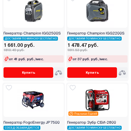
Генератор Champion IGG2500S
Генератор Champion IGG2200S
ДОСТАВИМ ПО МИНСКУ БЕСПЛАТНО
ДОСТАВИМ ПО МИНСКУ БЕСПЛАТНО
1 661.00 руб.
1 478.47 руб.
1810.49 руб.
1611.53 руб.
от 41 руб. руб./мес.
от 37 руб. руб./мес.
Купить
Купить
Под заказ 5 дней
Генератор FogoEnergy JP7500
Генератор Зубр СБИ-2800
СОСЕД ОБЗАВИДУЕТСЯ
ДОСТАВИМ ПО МИНСКУ БЕСПЛАТНО