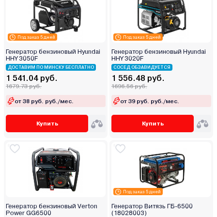
Под заказ 5 дней
Под заказ 5 дней
Генератор бензиновый Hyundai
Генератор бензиновый Hyundai
HHY 3050F
HHY 3020F
ДОСТАВИМ ПО МИНСКУ БЕСПЛАТНО
СОСЕД ОБЗАВИДУЕТСЯ
1 541.04 руб.
1 556.48 руб.
1679.73 руб.
1696.56 руб.
от 38 руб. руб./мес.
от 39 руб. руб./мес.
Купить
Купить
Под заказ 5 дней
Генератор бензиновый Verton
Генератор Витязь ГБ-6500
Power GG6500
(18028003)