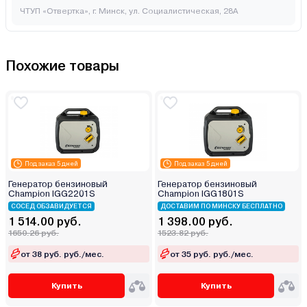
ЧТУП «Отвертка», г. Минск, ул. Социалистическая, 28А
Похожие товары
Под заказ 5 дней
Под заказ 5 дней
Генератор бензиновый
Генератор бензиновый
Champion IGG2201S
Champion IGG1801S
СОСЕД ОБЗАВИДУЕТСЯ
ДОСТАВИМ ПО МИНСКУ БЕСПЛАТНО
1 514.00 руб.
1 398.00 руб.
1650.26 руб.
1523.82 руб.
от 38 руб. руб./мес.
от 35 руб. руб./мес.
Купить
Купить