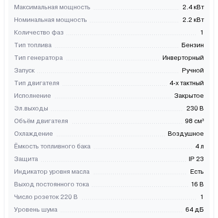
Максимальная мощность
2.4 кВт
Номинальная мощность
2.2 кВт
Количество фаз
1
Тип топлива
Бензин
Тип генератора
Инверторный
Запуск
Ручной
Тип двигателя
4-х тактный
Исполнение
Закрытое
Эл.выходы
230 В
Объём двигателя
98 см³
Охлаждение
Воздушное
Ёмкость топливного бака
4 л
Защита
IP 23
Индикатор уровня масла
Есть
Выход постоянного тока
16 В
Число розеток 220 В
1
Уровень шума
64 дБ