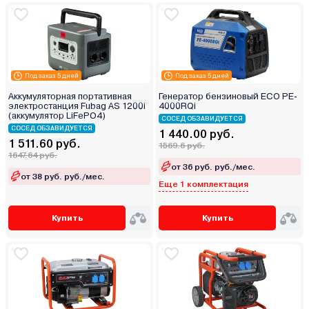
Под заказ 5 дней
Под заказ 5 дней
Аккумуляторная портативная
Генератор бензиновый ECO PE-
электростанция Fubag AS 1200i
4000RQi
(аккумулятор LiFePO4)
СОСЕД ОБЗАВИДУЕТСЯ
СОСЕД ОБЗАВИДУЕТСЯ
1 440.00 руб.
1 511.60 руб.
1569.6 руб.
1647.64 руб.
от 36 руб. руб./мес.
от 38 руб. руб./мес.
Еще 1 комплектация
Купить
Купить