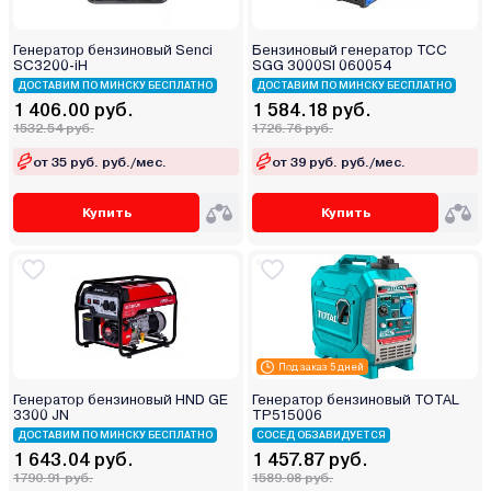
Генератор бензиновый Senci
Бензиновый генератор ТСС
SC3200-iН
SGG 3000SI 060054
ДОСТАВИМ ПО МИНСКУ БЕСПЛАТНО
ДОСТАВИМ ПО МИНСКУ БЕСПЛАТНО
1 406.00 руб.
1 584.18 руб.
1532.54 руб.
1726.76 руб.
от 35 руб. руб./мес.
от 39 руб. руб./мес.
Купить
Купить
Под заказ 5 дней
Генератор бензиновый HND GE
Генератор бензиновый TOTAL
3300 JN
TP515006
ДОСТАВИМ ПО МИНСКУ БЕСПЛАТНО
СОСЕД ОБЗАВИДУЕТСЯ
1 643.04 руб.
1 457.87 руб.
1790.91 руб.
1589.08 руб.