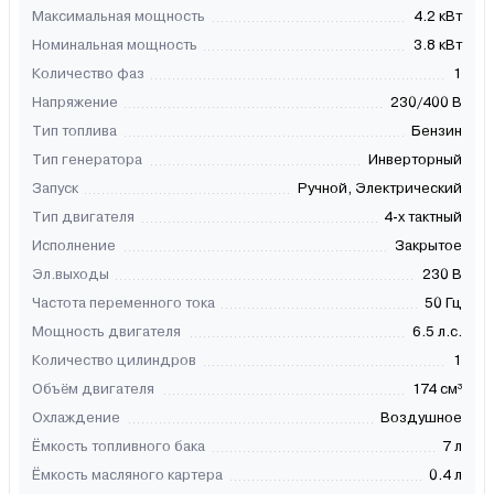
Максимальная мощность
4.2 кВт
Номинальная мощность
3.8 кВт
Количество фаз
1
Напряжение
230/400 В
Тип топлива
Бензин
Тип генератора
Инверторный
Запуск
Ручной, Электрический
Тип двигателя
4-х тактный
Исполнение
Закрытое
Эл.выходы
230 В
Частота переменного тока
50 Гц
Мощность двигателя
6.5 л.с.
Количество цилиндров
1
Объём двигателя
174 см³
Охлаждение
Воздушное
Ёмкость топливного бака
7 л
Ёмкость масляного картера
0.4 л