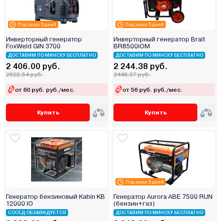
Под заказ 5 дней
Под заказ 5 дней
Инверторный генератор
Инверторный генератор Brait
FoxWeld GIN 3700
BR8500iOM
ДОСТАВИМ ПО МИНСКУ БЕСПЛАТНО
ДОСТАВИМ ПО МИНСКУ БЕСПЛАТНО
2 406.00 руб.
2 244.38 руб.
2622.54 руб.
2446.37 руб.
от 60 руб. руб./мес.
от 56 руб. руб./мес.
Купить
Купить
Под заказ 5 дней
Генератор бензиновый Kabin KB
Генератор Aurora ABE 7500 RUN
12000 IО
(бензин+газ)
СОСЕД ОБЗАВИДУЕТСЯ
ДОСТАВИМ ПО МИНСКУ БЕСПЛАТНО