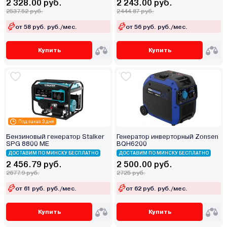
2 328.00 руб.
2 243.00 руб.
2537.52 руб.
2444.87 руб.
от 58 руб. руб./мес.
от 56 руб. руб./мес.
Купить
Купить
Под заказ 3 дня
Бензиновый генератор Stalker
Генератор инверторный Zonsen
SPG 8800 ME
BQH6200
ДОСТАВИМ ПО МИНСКУ БЕСПЛАТНО
ДОСТАВИМ ПО МИНСКУ БЕСПЛАТНО
2 456.79 руб.
2 500.00 руб.
2677.9 руб.
2725 руб.
от 61 руб. руб./мес.
от 62 руб. руб./мес.
Купить
Купить