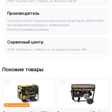
ООО “Гуд Моторс”, г. Минск, ул. Я.Коласа 63 3н
Производитель
Champion (США) Страна производства: Китай Адрес: ADDITIONAL
NO.29,MAILBOX 300,HAIKOU TOWN,XISHAN
DISTRICT,KUNMING,YUNNAN
Сервисный центр
ЧТУП «Отвертка», г. Минск, ул. Социалистическая, 28А
Похожие товары
Под заказ 5 дней