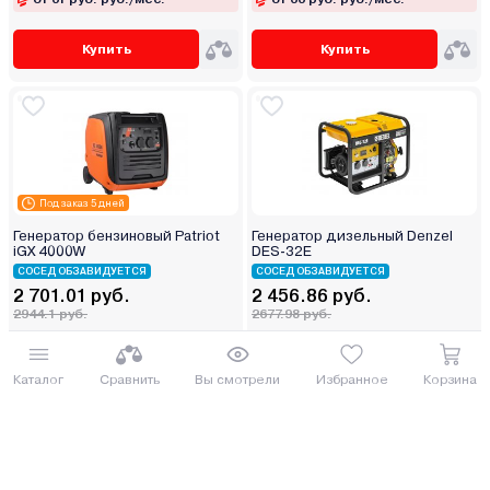
Купить
Купить
Под заказ 5 дней
Генератор бензиновый Patriot
Генератор дизельный Denzel
iGX 4000W
DES-32E
СОСЕД ОБЗАВИДУЕТСЯ
СОСЕД ОБЗАВИДУЕТСЯ
2 701.01 руб.
2 456.86 руб.
2944.1 руб.
2677.98 руб.
от 67 руб. руб./мес.
от 61 руб. руб./мес.
Каталог
Сравнить
Вы смотрели
Избранное
Корзина
Купить
Купить