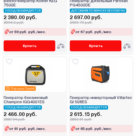
Бензогенератор Kolner KEG
Генератор дизельный Partisan
7500E
PG4500DE
СОСЕД ОБЗАВИДУЕТСЯ
ДОСТАВИМ ПО МИНСКУ БЕСПЛАТНО
2 380.00 руб.
2 697.00 руб.
2594.2 руб.
2939.73 руб.
от 59 руб. руб./мес.
от 67 руб. руб./мес.
Купить
Купить
Под заказ 5 дней
Генератор бензиновый
Генератор инверторный Villartec
Champion IGG4001ES
GI 508ES
СОСЕД ОБЗАВИДУЕТСЯ
СОСЕД ОБЗАВИДУЕТСЯ
2 466.00 руб.
2 615.15 руб.
2687.94 руб.
2850.51 руб.
от 61 руб. руб./мес.
от 65 руб. руб./мес.