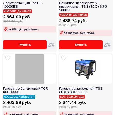
Электростанция Eco PE-
Бензиновый генератор
10000ESI
инверторный TSS (ТСС) SGG
5000Ei
ФАВОРИТ ДАЧНИКОВ
ФАВОРИТ ДАЧНИКОВ
2 664.00 руб.
2 488.74 руб.
2903.76 руб.
2712.73 руб.
от 66 руб. руб./мес.
от 62 руб. руб./мес.
Купить
Купить
Генератор бензиновый TOR
Генератор дизельный TSS
KM13000H
(ТСС) SDG 3300H
СОСЕД ОБЗАВИДУЕТСЯ
БЕСТСЕЛЛЕР ГОДА
2 463.99 руб.
2 641.44 руб.
2685.75 руб.
2879.17 руб.
от 61 руб. руб./мес.
от 66 руб. руб./мес.