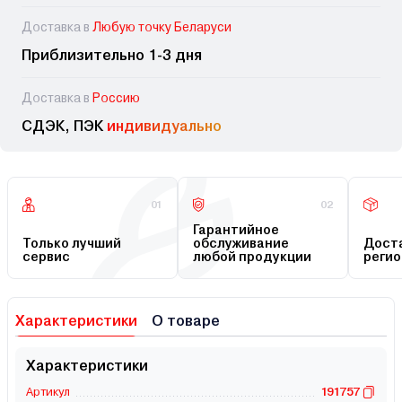
Доставка в
Любую точку Беларуси
Приблизительно 1-3 дня
Доставка в
Россию
СДЭК, ПЭК
индивидуально
01
02
Гарантийное
Только лучший
обслуживание
Доста
сервис
любой продукции
регио
Характеристики
О товаре
Характеристики
Артикул
191757