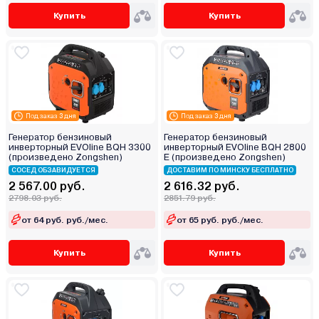
Купить
Купить
Под заказ 3 дня
Под заказ 3 дня
Генератор бензиновый
Генератор бензиновый
инверторный EVOline BQH 3300
инверторный EVOline BQH 2800
(произведено Zongshen)
E (произведено Zongshen)
СОСЕД ОБЗАВИДУЕТСЯ
ДОСТАВИМ ПО МИНСКУ БЕСПЛАТНО
2 567.00 руб.
2 616.32 руб.
2798.03 руб.
2851.79 руб.
от 64 руб. руб./мес.
от 65 руб. руб./мес.
Купить
Купить